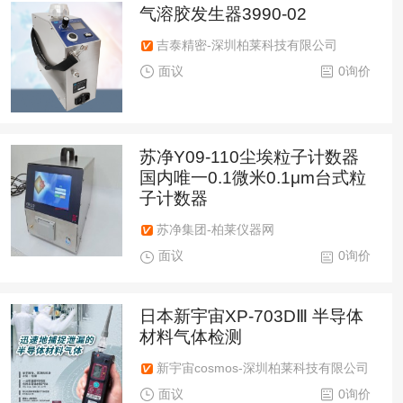
气溶胶发生器3990-02
吉泰精密-深圳柏莱科技有限公司
面议
0询价
苏净Y09-110尘埃粒子计数器
国内唯一0.1微米0.1μm台式粒
子计数器
苏净集团-柏莱仪器网
面议
0询价
日本新宇宙XP-703DⅢ 半导体
材料气体检测
新宇宙cosmos-深圳柏莱科技有限公司
面议
0询价