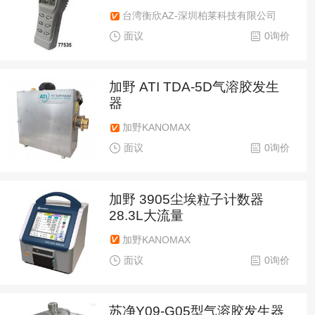
台湾衡欣AZ-深圳柏莱科技有限公司
面议
0询价
加野 ATI TDA-5D气溶胶发生
器
加野KANOMAX
面议
0询价
加野 3905尘埃粒子计数器
28.3L大流量
加野KANOMAX
面议
0询价
苏净Y09-G05型气溶胶发生器