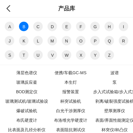
产品库
A
B
C
D
E
F
G
H
I
J
K
L
M
N
O
P
Q
R
S
T
U
V
W
X
Y
Z
薄层色谱仪
便携/车载GC-MS
波谱
玻璃反应釜
本生灯
泵
BOD测定仪
报警装置
步入式试验箱/步入式
玻璃测试机/玻璃试验设
(CO/CH4/Cl2/H2S/汽油
杯突试验机
剥离/破裂强度试验
验室
爆破试验机
备
白光干涉测厚仪
泄露)
壁厚测厚仪
布氏硬度计
布洛维光学硬度计
表面/界面性能测定
比表面及孔径分析仪
表面阻抗测试仪
杯突仪/杯凸仪