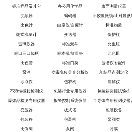
标准样品及其它
办公用化学品
表面测量仪器
变频器
编码器
比较显微镜/比对显微
比色计
白度仪/白度计
标准物质
靶式流量计
变送器
保护柱
玻璃仪器
标准漏斗
比重瓶
标口三口烧瓶
标本瓶/缸量杯
比色皿
比色管
标准口类
波谱仪附配件
泵油
病毒免疫荧光分析仪
苯结晶点测定仪
冰点仪
包衣机
崩解仪
不溶性微粒检测仪
包装行业专用仪器
包装箱碰撞试验机
爆炸品检测专用仪器
报警控制系统仪器
半导体专用检测仪器
变压器
板式塔
包装设备
备
包装秤
包装机
泵阀类
比例阀
泵闸
薄膜