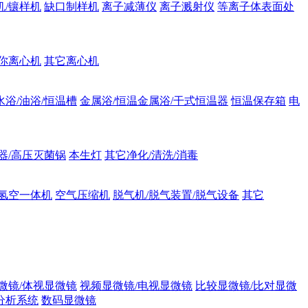
机/镶样机
缺口制样机
离子减薄仪
离子溅射仪
等离子体表面处
你离心机
其它离心机
水浴/油浴/恒温槽
金属浴/恒温金属浴/干式恒温器
恒温保存箱
电
器/高压灭菌锅
本生灯
其它净化/清洗/消毒
氢空一体机
空气压缩机
脱气机/脱气装置/脱气设备
其它
微镜/体视显微镜
视频显微镜/电视显微镜
比较显微镜/比对显微
分析系统
数码显微镜