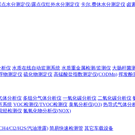
露点水分测定仪/露点仪红外水分测定仪
卡尔.费休水分测定仪
卤
分析仪
水质在线自动监测系统
水质重金属检测/监测仪
大肠杆菌
浮物测定仪
硫化物测定仪
高锰酸盐指数测定仪(CODMn)
挥发酚
气体分析仪
多组分气体分析仪
一氧化碳分析仪
二氧化碳分析仪
析系统
VOC检测仪/TVOC检测仪
臭氧分析仪(O3)
热导式气体分
烷烃检测仪
氮氧化物分析仪(NOX)
H4/Cl2/H2S/汽油泄露)
简易快速检测管
其它车载设备