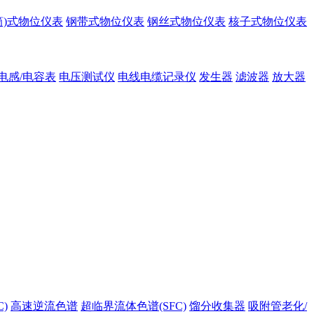
筒)式物位仪表
钢带式物位仪表
钢丝式物位仪表
核子式物位仪表
电感/电容表
电压测试仪
电线电缆记录仪
发生器
滤波器
放大器
)
高速逆流色谱
超临界流体色谱(SFC)
馏分收集器
吸附管老化/