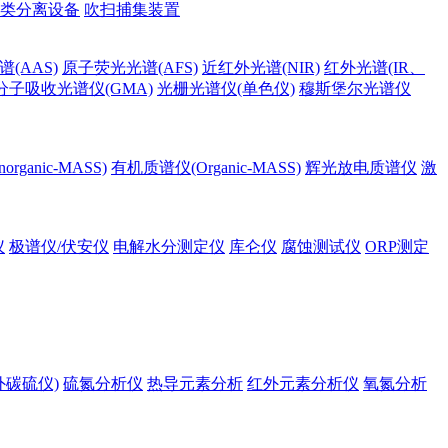
类分离设备
吹扫捕集装置
(AAS)
原子荧光光谱(AFS)
近红外光谱(NIR)
红外光谱(IR、
分子吸收光谱仪(GMA)
光栅光谱仪(单色仪)
穆斯堡尔光谱仪
rganic-MASS)
有机质谱仪(Organic-MASS)
辉光放电质谱仪
激
仪
极谱仪/伏安仪
电解水分测定仪
库仑仪
腐蚀测试仪
ORP测定
外碳硫仪)
硫氮分析仪
热导元素分析
红外元素分析仪
氧氮分析