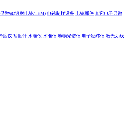
显微镜(透射电镜/TEM)
电镜制样设备
电镜部件
其它电子显微
泽度仪
盐度计
水准仪
水准仪
地物光谱仪
电子经纬仪
激光划线