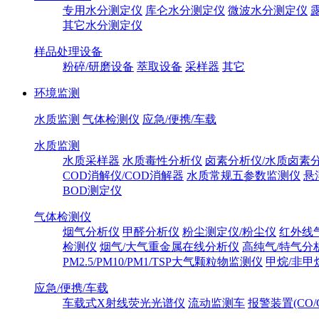
专用水分测定仪
库仑水分测定仪
微波水分测定仪
其它水分测定仪
样品处理设备
粉碎/研磨设备
萃取设备
采样器
其它
环境监测
水质监测
气体检测仪
应急/便携/车载
水质监测
水质采样器
水质毒性分析仪
卤素分析仪/水质卤素
COD消解仪/COD消解器
水质常规五参数监测仪
悬
BOD测定仪
气体检测仪
烟气分析仪
甲醛分析仪
粉尘测定仪/粉尘仪
红外线
检测仪
烟气/大气重金属在线分析仪
高纯气/特气分
PM2.5/PM10/PM1/TSP大气颗粒物监测仪
甲烷/非甲
应急/便携/车载
车载式X射线荧光光谱仪
流动监测车
报警装置(CO/C