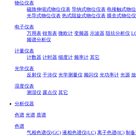
物位仪表
磁致伸缩式物位仪表
导纳式物位仪表
电接触式物位
光导式物位仪表
热式阻旋式物位仪表
膜盒式物位仪
电子仪表
万用表
钳形表
微欧计
变频器
示波器
阻抗分析仪
L
频谱分析仪
计量仪表
计数器
计时器
细度计
频率计
其它
光学仪表
反射仪
干涉仪
光学测量仪
频闪仪
光功率计
光源
放
湿度仪表
测湿仪
露点仪
其它
分析仪器
色谱
光谱
质谱
色谱
气相色谱仪(GC)
液相色谱仪(LC)
离子色谱(IC)
制备