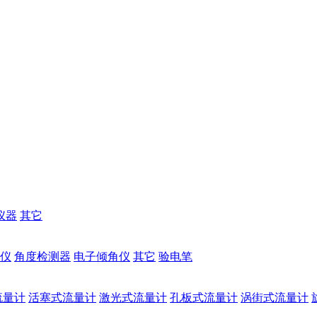
仪器
其它
仪
角度检测器
电子倾角仪
其它
验电笔
流量计
活塞式流量计
激光式流量计
孔板式流量计
涡街式流量计