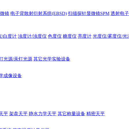
微镜
电子背散射衍射系统(EBSD)
扫描探针显微镜SPM
透射电子
仪/白度计
浊度计/浊度仪
色度仪
糖度仪
亮度计
光度仪/雾度仪/光
灯光源/汞灯光源
其它光学实验设备
学成像设备
天平
架盘天平
静水力学天平
其它称量设备
精密天平