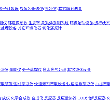
粒子计数器
液体闪烁谱仪(液闪仪)
其它辐射测量
测仪
环境振动仪
生态环境遥感/遥测系统
环保治理设施/运行状
水处理设备
其它环境仪器
氧化还原计
浓缩仪
氮吹仪
分子蒸馏仪
废水废气处理
其它纯化设备
萃取装置/固相萃取仪
快速溶剂萃取设备/快速溶剂萃取仪
抽提萃取
合成仪
化学合成仪
合成仪
反应器
反应量热器
COD消解反应器