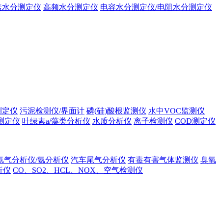
素水分测定仪
高频水分测定仪
电容水分测定仪/电阻水分测定仪
测定仪
污泥检测仪/界面计
磷(硅)酸根监测仪
水中VOC监测仪
测定仪
叶绿素a/藻类分析仪
水质分析仪
离子检测仪
COD测定仪
氨气分析仪/氨分析仪
汽车尾气分析仪
有毒有害气体监测仪
臭氧
析仪
CO、SO2、HCL、NOX、空气检测仪