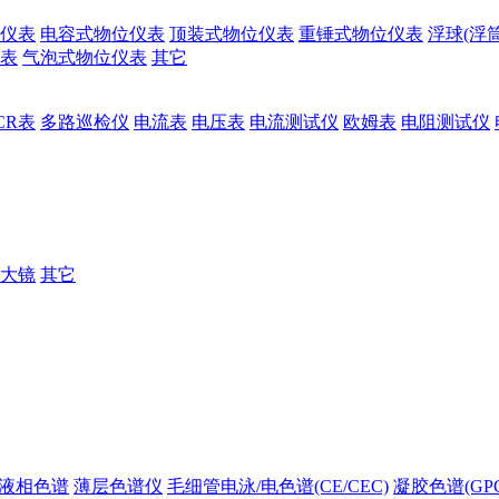
仪表
电容式物位仪表
顶装式物位仪表
重锤式物位仪表
浮球(浮
表
气泡式物位仪表
其它
CR表
多路巡检仪
电流表
电压表
电流测试仪
欧姆表
电阻测试仪
大镜
其它
液相色谱
薄层色谱仪
毛细管电泳/电色谱(CE/CEC)
凝胶色谱(GPC