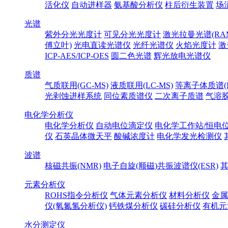
活化仪
自动进样器
氨基酸分析仪
柱后衍生装置
场
光谱
紫外分光光度计
可见分光光度计
激光拉曼光谱(RA
傅立叶)
光电直读光谱仪
光纤光谱仪
火焰光度计
激
ICP-AES/ICP-OES
圆二色光谱
辉光放电光谱仪
质谱
气质联用(GC-MS)
液质联用(LC-MS)
等离子体质谱(IC
光剥蚀进样系统
同位素质谱仪
二次离子质谱
气溶
电化学分析仪
电化学分析仪
自动电位滴定仪
电化学工作站/恒电
仪
石英晶体微天平
酸碱浓度计
电化学发光检测仪
波谱
核磁共振(NMR)
电子自旋(顺磁)共振波谱仪(ESR)
元素分析仪
ROHS指令分析仪
气体元素分析仪
材料分析仪
金属
仪(氧氮氢分析仪)
钙铁煤分析仪
碳硅分析仪
有机元
水分测定仪