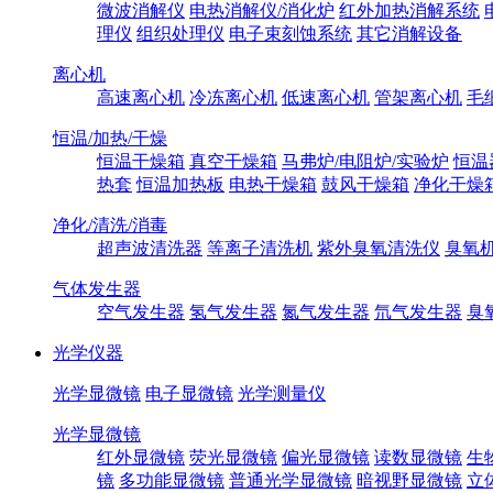
微波消解仪
电热消解仪/消化炉
红外加热消解系统
理仪
组织处理仪
电子束刻蚀系统
其它消解设备
离心机
高速离心机
冷冻离心机
低速离心机
管架离心机
毛
恒温/加热/干燥
恒温干燥箱
真空干燥箱
马弗炉/电阻炉/实验炉
恒温
热套
恒温加热板
电热干燥箱
鼓风干燥箱
净化干燥
净化/清洗/消毒
超声波清洗器
等离子清洗机
紫外臭氧清洗仪
臭氧
气体发生器
空气发生器
氢气发生器
氮气发生器
氘气发生器
臭
光学仪器
光学显微镜
电子显微镜
光学测量仪
光学显微镜
红外显微镜
荧光显微镜
偏光显微镜
读数显微镜
生
镜
多功能显微镜
普通光学显微镜
暗视野显微镜
立