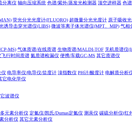
流分离仪
轴向压缩系统
色谱/紫外/蒸发光检测器
顶空进样器
色谱
MAN)
荧光分光光度计(FLUORO)
超微量分光光度计
原子吸收光谱
光诱导击穿光谱仪(LIBS)
微波等离子体光谱仪(MPT、MIP)
气相
P-MS)
气体质谱/在线质谱
生物质谱/MALDI-TOF
无机质谱仪(Ino
胶飞行时间质谱
氦质谱检漏仪
便携/车载GC-MS
其它质谱仪
位仪
电导率仪/电导仪/盐度计
溴指数仪
PH计/酸度计
电解质分析
其它电化学仪
其它波谱仪
多元素分析仪
定氮仪/凯氏/Dumas定氮仪
测汞仪
碳硫分析仪(红
素分析仪
其它元素分析仪