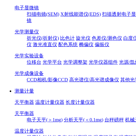
电子显微镜
扫描电镜(SEM)
X射线能谱仪(EDS)
扫描透射电子显
镜
光学测量仪
折光仪(折射仪)
比色计
旋光仪
色差仪/测色仪
白度
仪
激光准直仪
配色系统
椭偏仪
偏振仪
光学实验设备
位移台
光学平台
光学调整架
光学仪器组件
光源/氙
光学成像设备
CCD相机/影像CCD
高光谱仪/高光谱成像仪
其他光
测量计量
天平衡器
温度计量仪器
长度计量仪器
天平衡器
电子天平(＞1mg)
分析天平(＜0.1mg)
台秤磅秤
机械
温度计量仪器