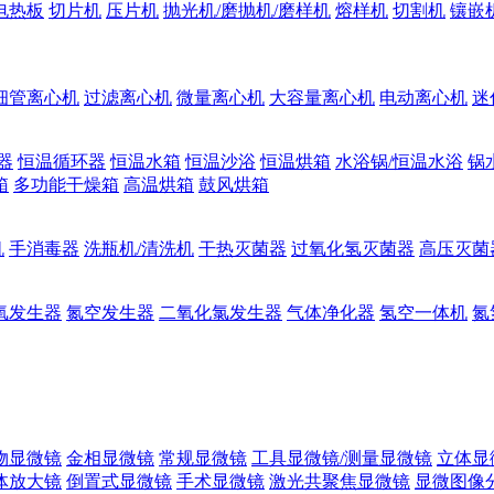
电热板
切片机
压片机
抛光机/磨抛机/磨样机
熔样机
切割机
镶嵌
细管离心机
过滤离心机
微量离心机
大容量离心机
电动离心机
迷
器
恒温循环器
恒温水箱
恒温沙浴
恒温烘箱
水浴锅/恒温水浴
锅
箱
多功能干燥箱
高温烘箱
鼓风烘箱
机
手消毒器
洗瓶机/清洗机
干热灭菌器
过氧化氢灭菌器
高压灭菌
氧发生器
氮空发生器
二氧化氯发生器
气体净化器
氢空一体机
氮
物显微镜
金相显微镜
常规显微镜
工具显微镜/测量显微镜
立体显
体放大镜
倒置式显微镜
手术显微镜
激光共聚焦显微镜
显微图像