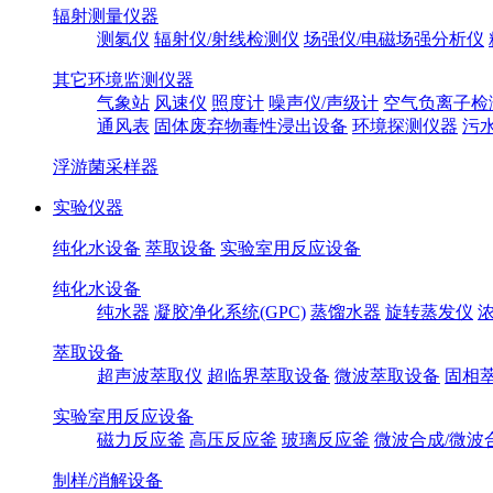
辐射测量仪器
测氡仪
辐射仪/射线检测仪
场强仪/电磁场强分析仪
其它环境监测仪器
气象站
风速仪
照度计
噪声仪/声级计
空气负离子检
通风表
固体废弃物毒性浸出设备
环境探测仪器
污
浮游菌采样器
实验仪器
纯化水设备
萃取设备
实验室用反应设备
纯化水设备
纯水器
凝胶净化系统(GPC)
蒸馏水器
旋转蒸发仪
萃取设备
超声波萃取仪
超临界萃取设备
微波萃取设备
固相
实验室用反应设备
磁力反应釜
高压反应釜
玻璃反应釜
微波合成/微波
制样/消解设备