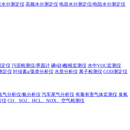
素水分测定仪
高频水分测定仪
电容水分测定仪/电阻水分测定仪
测定仪
污泥检测仪/界面计
磷(硅)酸根监测仪
水中VOC监测仪
测定仪
叶绿素a/藻类分析仪
水质分析仪
离子检测仪
COD测定仪
氨气分析仪/氨分析仪
汽车尾气分析仪
有毒有害气体监测仪
臭氧
析仪
CO、SO2、HCL、NOX、空气检测仪