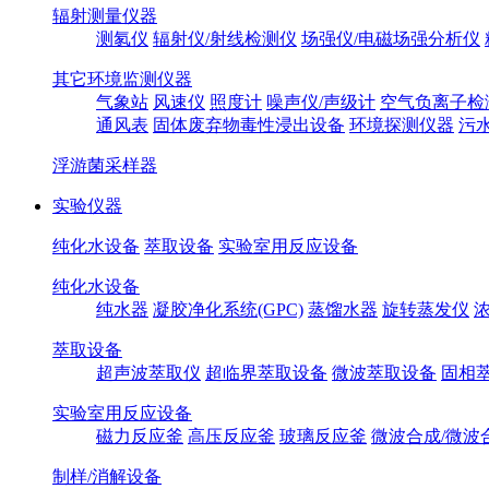
辐射测量仪器
测氡仪
辐射仪/射线检测仪
场强仪/电磁场强分析仪
其它环境监测仪器
气象站
风速仪
照度计
噪声仪/声级计
空气负离子检
通风表
固体废弃物毒性浸出设备
环境探测仪器
污
浮游菌采样器
实验仪器
纯化水设备
萃取设备
实验室用反应设备
纯化水设备
纯水器
凝胶净化系统(GPC)
蒸馏水器
旋转蒸发仪
萃取设备
超声波萃取仪
超临界萃取设备
微波萃取设备
固相
实验室用反应设备
磁力反应釜
高压反应釜
玻璃反应釜
微波合成/微波
制样/消解设备