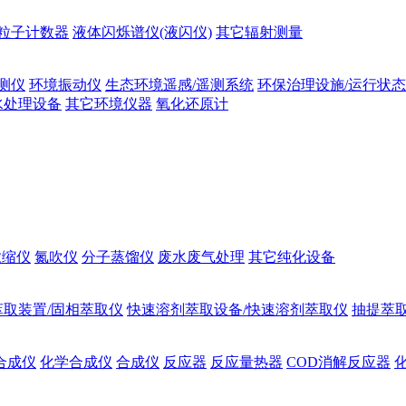
粒子计数器
液体闪烁谱仪(液闪仪)
其它辐射测量
测仪
环境振动仪
生态环境遥感/遥测系统
环保治理设施/运行状
水处理设备
其它环境仪器
氧化还原计
浓缩仪
氮吹仪
分子蒸馏仪
废水废气处理
其它纯化设备
萃取装置/固相萃取仪
快速溶剂萃取设备/快速溶剂萃取仪
抽提萃取
合成仪
化学合成仪
合成仪
反应器
反应量热器
COD消解反应器