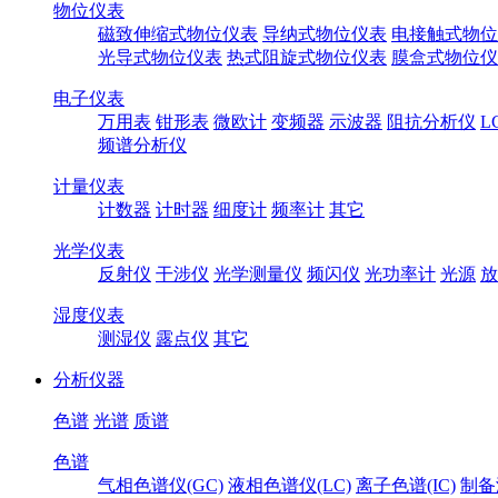
物位仪表
磁致伸缩式物位仪表
导纳式物位仪表
电接触式物位
光导式物位仪表
热式阻旋式物位仪表
膜盒式物位仪
电子仪表
万用表
钳形表
微欧计
变频器
示波器
阻抗分析仪
L
频谱分析仪
计量仪表
计数器
计时器
细度计
频率计
其它
光学仪表
反射仪
干涉仪
光学测量仪
频闪仪
光功率计
光源
放
湿度仪表
测湿仪
露点仪
其它
分析仪器
色谱
光谱
质谱
色谱
气相色谱仪(GC)
液相色谱仪(LC)
离子色谱(IC)
制备