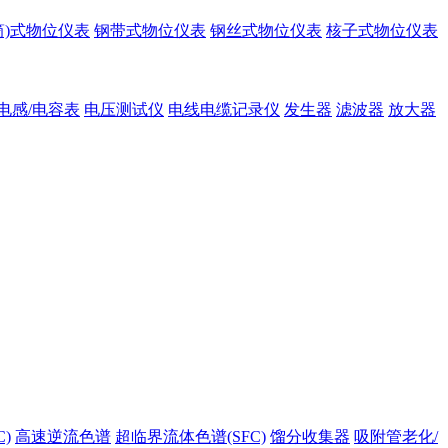
筒)式物位仪表
钢带式物位仪表
钢丝式物位仪表
核子式物位仪表
电感/电容表
电压测试仪
电线电缆记录仪
发生器
滤波器
放大器
)
高速逆流色谱
超临界流体色谱(SFC)
馏分收集器
吸附管老化/