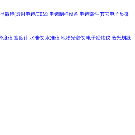
显微镜(透射电镜/TEM)
电镜制样设备
电镜部件
其它电子显微
泽度仪
盐度计
水准仪
水准仪
地物光谱仪
电子经纬仪
激光划线