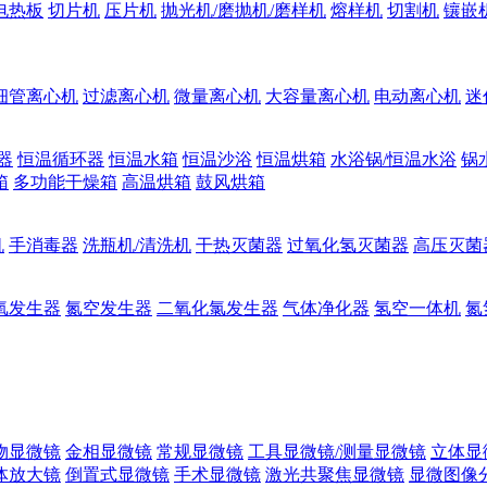
电热板
切片机
压片机
抛光机/磨抛机/磨样机
熔样机
切割机
镶嵌
细管离心机
过滤离心机
微量离心机
大容量离心机
电动离心机
迷
器
恒温循环器
恒温水箱
恒温沙浴
恒温烘箱
水浴锅/恒温水浴
锅
箱
多功能干燥箱
高温烘箱
鼓风烘箱
机
手消毒器
洗瓶机/清洗机
干热灭菌器
过氧化氢灭菌器
高压灭菌
氧发生器
氮空发生器
二氧化氯发生器
气体净化器
氢空一体机
氮
物显微镜
金相显微镜
常规显微镜
工具显微镜/测量显微镜
立体显
体放大镜
倒置式显微镜
手术显微镜
激光共聚焦显微镜
显微图像