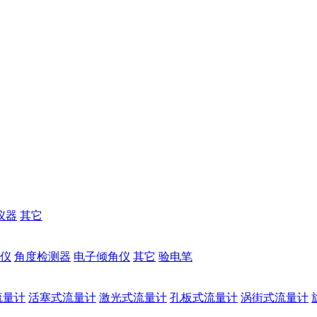
仪器
其它
仪
角度检测器
电子倾角仪
其它
验电笔
流量计
活塞式流量计
激光式流量计
孔板式流量计
涡街式流量计