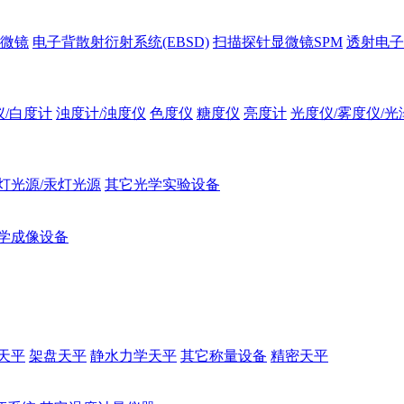
微镜
电子背散射衍射系统(EBSD)
扫描探针显微镜SPM
透射电子
仪/白度计
浊度计/浊度仪
色度仪
糖度仪
亮度计
光度仪/雾度仪/光
灯光源/汞灯光源
其它光学实验设备
学成像设备
天平
架盘天平
静水力学天平
其它称量设备
精密天平