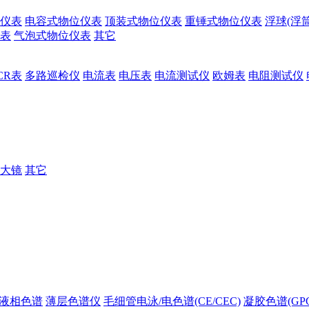
仪表
电容式物位仪表
顶装式物位仪表
重锤式物位仪表
浮球(浮
表
气泡式物位仪表
其它
CR表
多路巡检仪
电流表
电压表
电流测试仪
欧姆表
电阻测试仪
大镜
其它
液相色谱
薄层色谱仪
毛细管电泳/电色谱(CE/CEC)
凝胶色谱(GPC