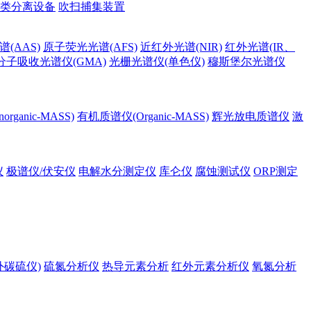
类分离设备
吹扫捕集装置
(AAS)
原子荧光光谱(AFS)
近红外光谱(NIR)
红外光谱(IR、
分子吸收光谱仪(GMA)
光栅光谱仪(单色仪)
穆斯堡尔光谱仪
rganic-MASS)
有机质谱仪(Organic-MASS)
辉光放电质谱仪
激
仪
极谱仪/伏安仪
电解水分测定仪
库仑仪
腐蚀测试仪
ORP测定
外碳硫仪)
硫氮分析仪
热导元素分析
红外元素分析仪
氧氮分析