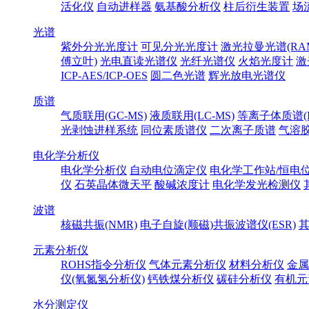
活化仪
自动进样器
氨基酸分析仪
柱后衍生装置
场
光谱
紫外分光光度计
可见分光光度计
激光拉曼光谱(RA
傅立叶)
光电直读光谱仪
光纤光谱仪
火焰光度计
激
ICP-AES/ICP-OES
圆二色光谱
辉光放电光谱仪
质谱
气质联用(GC-MS)
液质联用(LC-MS)
等离子体质谱(IC
光剥蚀进样系统
同位素质谱仪
二次离子质谱
气溶
电化学分析仪
电化学分析仪
自动电位滴定仪
电化学工作站/恒电
仪
石英晶体微天平
酸碱浓度计
电化学发光检测仪
波谱
核磁共振(NMR)
电子自旋(顺磁)共振波谱仪(ESR)
元素分析仪
ROHS指令分析仪
气体元素分析仪
材料分析仪
金属
仪(氧氮氢分析仪)
钙铁煤分析仪
碳硅分析仪
有机元
水分测定仪