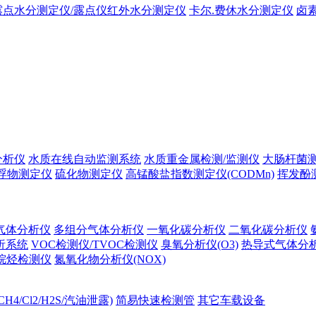
露点水分测定仪/露点仪红外水分测定仪
卡尔.费休水分测定仪
卤
分析仪
水质在线自动监测系统
水质重金属检测/监测仪
大肠杆菌
浮物测定仪
硫化物测定仪
高锰酸盐指数测定仪(CODMn)
挥发酚
气体分析仪
多组分气体分析仪
一氧化碳分析仪
二氧化碳分析仪
析系统
VOC检测仪/TVOC检测仪
臭氧分析仪(O3)
热导式气体分
烷烃检测仪
氮氧化物分析仪(NOX)
H4/Cl2/H2S/汽油泄露)
简易快速检测管
其它车载设备