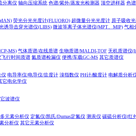
流分离仪
轴向压缩系统
色谱/紫外/蒸发光检测器
顶空进样器
色谱
MAN)
荧光分光光度计(FLUORO)
超微量分光光度计
原子吸收光谱
光诱导击穿光谱仪(LIBS)
微波等离子体光谱仪(MPT、MIP)
气相
P-MS)
气体质谱/在线质谱
生物质谱/MALDI-TOF
无机质谱仪(Ino
胶飞行时间质谱
氦质谱检漏仪
便携/车载GC-MS
其它质谱仪
位仪
电导率仪/电导仪/盐度计
溴指数仪
PH计/酸度计
电解质分析
其它电化学仪
其它波谱仪
多元素分析仪
定氮仪/凯氏/Dumas定氮仪
测汞仪
碳硫分析仪(红
素分析仪
其它元素分析仪