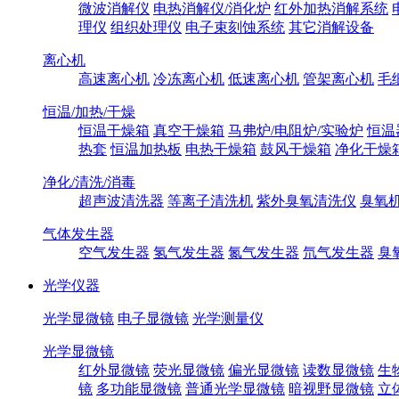
微波消解仪
电热消解仪/消化炉
红外加热消解系统
理仪
组织处理仪
电子束刻蚀系统
其它消解设备
离心机
高速离心机
冷冻离心机
低速离心机
管架离心机
毛
恒温/加热/干燥
恒温干燥箱
真空干燥箱
马弗炉/电阻炉/实验炉
恒温
热套
恒温加热板
电热干燥箱
鼓风干燥箱
净化干燥
净化/清洗/消毒
超声波清洗器
等离子清洗机
紫外臭氧清洗仪
臭氧
气体发生器
空气发生器
氢气发生器
氮气发生器
氘气发生器
臭
光学仪器
光学显微镜
电子显微镜
光学测量仪
光学显微镜
红外显微镜
荧光显微镜
偏光显微镜
读数显微镜
生
镜
多功能显微镜
普通光学显微镜
暗视野显微镜
立