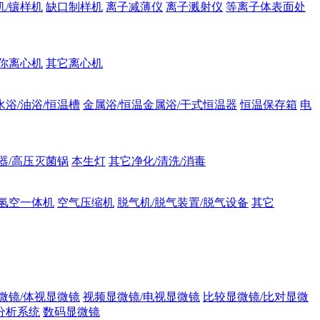
机/镶样机
缺口制样机
离子减薄仪
离子溅射仪
等离子体表面处
你离心机
其它离心机
水浴/油浴/恒温槽
金属浴/恒温金属浴/干式恒温器
恒温保存箱
电
器/高压灭菌锅
本生灯
其它净化/清洗/消毒
氢空一体机
空气压缩机
脱气机/脱气装置/脱气设备
其它
微镜/体视显微镜
视频显微镜/电视显微镜
比较显微镜/比对显微
分析系统
数码显微镜