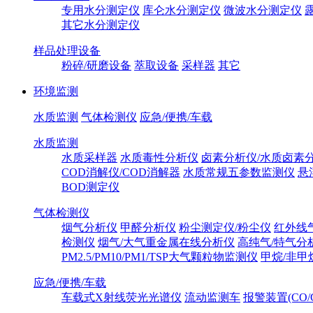
专用水分测定仪
库仑水分测定仪
微波水分测定仪
其它水分测定仪
样品处理设备
粉碎/研磨设备
萃取设备
采样器
其它
环境监测
水质监测
气体检测仪
应急/便携/车载
水质监测
水质采样器
水质毒性分析仪
卤素分析仪/水质卤素
COD消解仪/COD消解器
水质常规五参数监测仪
悬
BOD测定仪
气体检测仪
烟气分析仪
甲醛分析仪
粉尘测定仪/粉尘仪
红外线
检测仪
烟气/大气重金属在线分析仪
高纯气/特气分
PM2.5/PM10/PM1/TSP大气颗粒物监测仪
甲烷/非甲
应急/便携/车载
车载式X射线荧光光谱仪
流动监测车
报警装置(CO/C