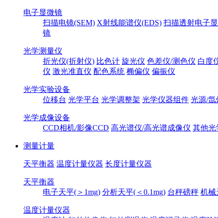
电子显微镜
扫描电镜(SEM)
X射线能谱仪(EDS)
扫描透射电子显
镜
光学测量仪
折光仪(折射仪)
比色计
旋光仪
色差仪/测色仪
白度
仪
激光准直仪
配色系统
椭偏仪
偏振仪
光学实验设备
位移台
光学平台
光学调整架
光学仪器组件
光源/氙
光学成像设备
CCD相机/影像CCD
高光谱仪/高光谱成像仪
其他光
测量计量
天平衡器
温度计量仪器
长度计量仪器
天平衡器
电子天平(＞1mg)
分析天平(＜0.1mg)
台秤磅秤
机械
温度计量仪器