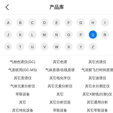
产品库
A
B
C
D
E
F
G
H
I
J
K
L
M
N
O
P
Q
R
S
T
U
V
W
X
Y
Z
气相色谱仪(GC)
其它色谱
其它光谱仪
气质联用(GC-MS)
气体质谱/在线质谱
气溶胶飞行时间质
其它质谱仪
其它电化学仪
其它波谱仪
气体元素分析仪
其它元素分析仪
其它水分测定仪
萃取设备
其它
其它X射线(衍射)仪
其它
其它分析仪器
其它通用分析
其它纯化设备
萃取设备
其它萃取设备