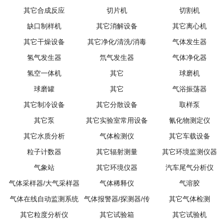
其它合成反应
切片机
切割机
缺口制样机
其它消解设备
其它离心机
其它干燥设备
其它净化/清洗/消毒
气体发生器
氢气发生器
氘气发生器
气体净化器
氢空一体机
其它
球磨机
球磨罐
其它
气浴振荡器
其它制冷设备
其它分散设备
取样泵
其它泵
其它实验室常用设备
氰化物测定仪
其它水质分析
气体检测仪
其它车载设备
粒子计数器
其它辐射测量
其它环境监测仪器
气象站
其它环境仪器
汽车尾气分析仪
气体采样器/大气采样器
气体稀释仪
气溶胶
气体在线自动监测系统
气体报警器/探测器/传
其它气体检测
其它粒度分析仪
其它试验箱
感器
其它试验机