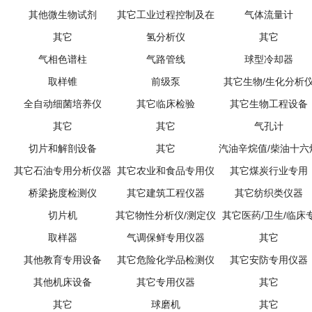
其他微生物试剂
其它工业过程控制及在
气体流量计
其它
线分析仪
氢分析仪
其它
气相色谱柱
气路管线
球型冷却器
取样锥
前级泵
其它生物/生化分析
全自动细菌培养仪
其它临床检验
其它生物工程设备
其它
其它
气孔计
切片和解剖设备
其它
汽油辛烷值/柴油十六
其它石油专用分析仪器
其它农业和食品专用仪
其它煤炭行业专用
值测定仪
桥梁挠度检测仪
其它建筑工程仪器
器
其它纺织类仪器
切片机
其它物性分析仪/测定仪
其它医药/卫生/临床
取样器
气调保鲜专用仪器
用仪器/仪表
其它
其他教育专用设备
其它危险化学品检测仪
其它安防专用仪器
其他机床设备
其它专用仪器
器
其它
其它
球磨机
其它