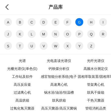
产品库
A
B
C
D
E
F
G
H
I
J
K
L
M
N
O
P
Q
R
S
T
U
V
W
X
Y
Z
光谱
光电直读光谱仪
光纤光谱仪
光栅光谱仪(单色仪)
钙铁煤分析仪
高频水分测定仪
工作站及软件
感官智能分析系统(电子
固相萃取装置/固相萃
高压反应釜
高速离心机
鼻/电子舌)
管架离心机
仪
过滤离心机
锅水浴/油浴/恒温槽
鼓风干燥箱
高温烘箱
鼓风烘箱
干热灭菌器
过氧化氢灭菌器
高压灭菌器/高压灭菌锅
管咀消耗品类