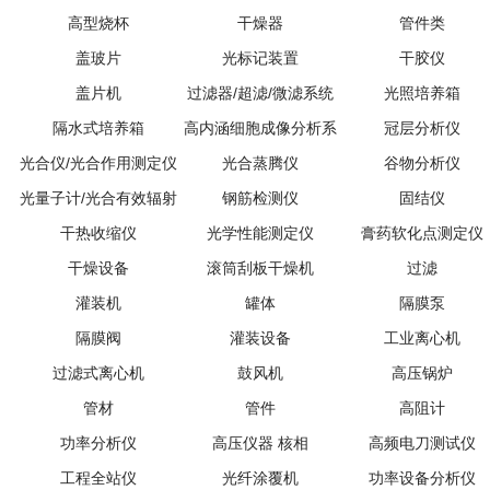
高型烧杯
干燥器
管件类
盖玻片
光标记装置
干胶仪
盖片机
过滤器/超滤/微滤系统
光照培养箱
隔水式培养箱
高内涵细胞成像分析系
冠层分析仪
光合仪/光合作用测定仪
光合蒸腾仪
统
谷物分析仪
光量子计/光合有效辐射
钢筋检测仪
固结仪
干热收缩仪
计
光学性能测定仪
膏药软化点测定仪
干燥设备
滚筒刮板干燥机
过滤
灌装机
罐体
隔膜泵
隔膜阀
灌装设备
工业离心机
过滤式离心机
鼓风机
高压锅炉
管材
管件
高阻计
功率分析仪
高压仪器 核相
高频电刀测试仪
工程全站仪
光纤涂覆机
功率设备分析仪