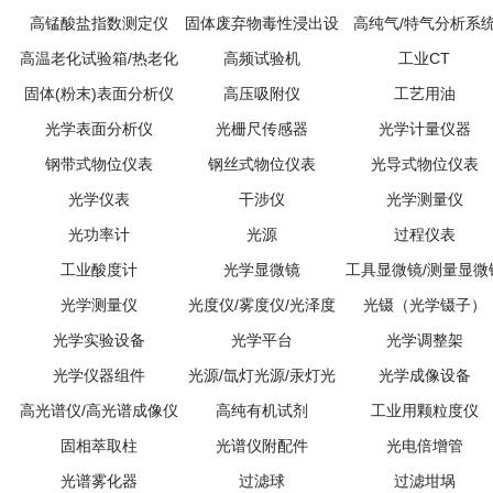
高锰酸盐指数测定仪
固体废弃物毒性浸出设
高纯气/特气分析系
高温老化试验箱/热老化
(CODMn)
高频试验机
备
工业CT
固体(粉末)表面分析仪
试验箱
高压吸附仪
工艺用油
光学表面分析仪
光栅尺传感器
光学计量仪器
钢带式物位仪表
钢丝式物位仪表
光导式物位仪表
光学仪表
干涉仪
光学测量仪
光功率计
光源
过程仪表
工业酸度计
光学显微镜
工具显微镜/测量显微
光学测量仪
光度仪/雾度仪/光泽度
光镊（光学镊子）
光学实验设备
光学平台
仪
光学调整架
光学仪器组件
光源/氙灯光源/汞灯光
光学成像设备
高光谱仪/高光谱成像仪
高纯有机试剂
源
工业用颗粒度仪
固相萃取柱
光谱仪附配件
光电倍增管
光谱雾化器
过滤球
过滤坩埚