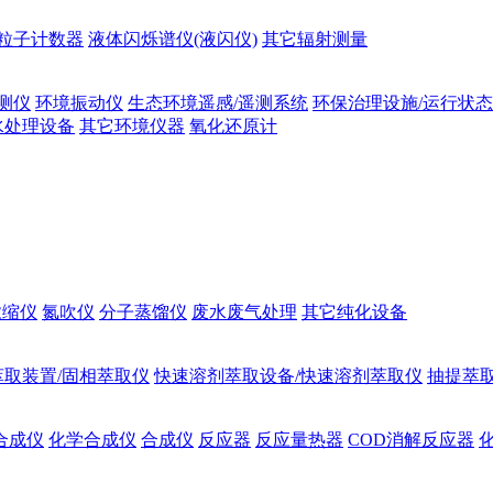
粒子计数器
液体闪烁谱仪(液闪仪)
其它辐射测量
测仪
环境振动仪
生态环境遥感/遥测系统
环保治理设施/运行状
水处理设备
其它环境仪器
氧化还原计
浓缩仪
氮吹仪
分子蒸馏仪
废水废气处理
其它纯化设备
萃取装置/固相萃取仪
快速溶剂萃取设备/快速溶剂萃取仪
抽提萃取
合成仪
化学合成仪
合成仪
反应器
反应量热器
COD消解反应器