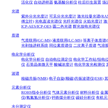
活化仪
自动进样器
氨基酸分析仪
柱后衍生装置
场
光谱
紫外分光光度计
可见分光光度计
激光拉曼光谱(RA
傅立叶)
光电直读光谱仪
光纤光谱仪
火焰光度计
激
ICP-AES/ICP-OES
圆二色光谱
辉光放电光谱仪
质谱
气质联用(GC-MS)
液质联用(LC-MS)
等离子体质谱(IC
光剥蚀进样系统
同位素质谱仪
二次离子质谱
气溶
电化学分析仪
电化学分析仪
自动电位滴定仪
电化学工作站/恒电
仪
石英晶体微天平
酸碱浓度计
电化学发光检测仪
波谱
核磁共振(NMR)
电子自旋(顺磁)共振波谱仪(ESR)
元素分析仪
ROHS指令分析仪
气体元素分析仪
材料分析仪
金属
仪(氧氮氢分析仪)
钙铁煤分析仪
碳硅分析仪
有机元
水分测定仪