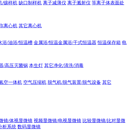
机/镶样机
缺口制样机
离子减薄仪
离子溅射仪
等离子体表面处
你离心机
其它离心机
水浴/油浴/恒温槽
金属浴/恒温金属浴/干式恒温器
恒温保存箱
电
器/高压灭菌锅
本生灯
其它净化/清洗/消毒
氢空一体机
空气压缩机
脱气机/脱气装置/脱气设备
其它
微镜/体视显微镜
视频显微镜/电视显微镜
比较显微镜/比对显微
分析系统
数码显微镜