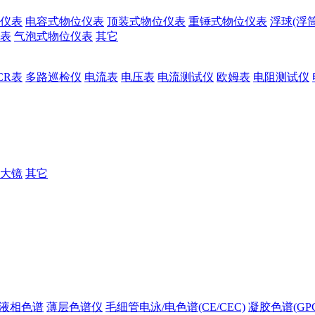
仪表
电容式物位仪表
顶装式物位仪表
重锤式物位仪表
浮球(浮
表
气泡式物位仪表
其它
CR表
多路巡检仪
电流表
电压表
电流测试仪
欧姆表
电阻测试仪
大镜
其它
液相色谱
薄层色谱仪
毛细管电泳/电色谱(CE/CEC)
凝胶色谱(GPC