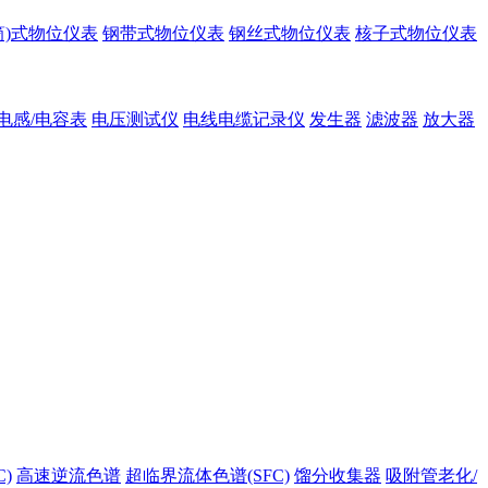
筒)式物位仪表
钢带式物位仪表
钢丝式物位仪表
核子式物位仪表
电感/电容表
电压测试仪
电线电缆记录仪
发生器
滤波器
放大器
)
高速逆流色谱
超临界流体色谱(SFC)
馏分收集器
吸附管老化/