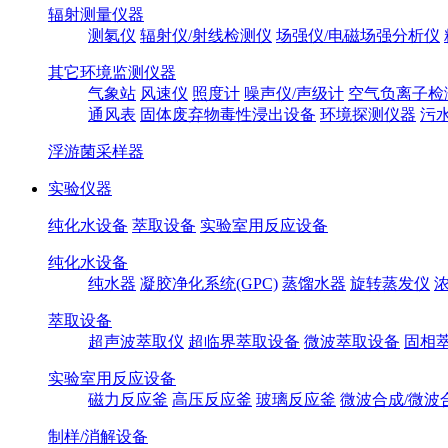
辐射测量仪器
测氡仪
辐射仪/射线检测仪
场强仪/电磁场强分析仪
其它环境监测仪器
气象站
风速仪
照度计
噪声仪/声级计
空气负离子检
通风表
固体废弃物毒性浸出设备
环境探测仪器
污
浮游菌采样器
实验仪器
纯化水设备
萃取设备
实验室用反应设备
纯化水设备
纯水器
凝胶净化系统(GPC)
蒸馏水器
旋转蒸发仪
萃取设备
超声波萃取仪
超临界萃取设备
微波萃取设备
固相
实验室用反应设备
磁力反应釜
高压反应釜
玻璃反应釜
微波合成/微波
制样/消解设备