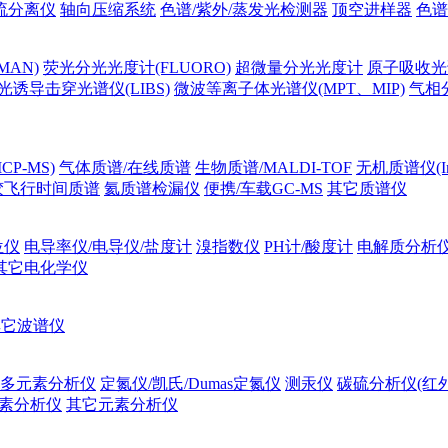
流分离仪
轴向压缩系统
色谱/紫外/蒸发光检测器
顶空进样器
色谱
MAN)
荧光分光光度计(FLUORO)
超微量分光光度计
原子吸收光谱
光诱导击穿光谱仪(LIBS)
微波等离子体光谱仪(MPT、MIP)
气相
P-MS)
气体质谱/在线质谱
生物质谱/MALDI-TOF
无机质谱仪(Ino
胶飞行时间质谱
氦质谱检漏仪
便携/车载GC-MS
其它质谱仪
位仪
电导率仪/电导仪/盐度计
溴指数仪
PH计/酸度计
电解质分析
其它电化学仪
其它波谱仪
多元素分析仪
定氮仪/凯氏/Dumas定氮仪
测汞仪
碳硫分析仪(红
素分析仪
其它元素分析仪