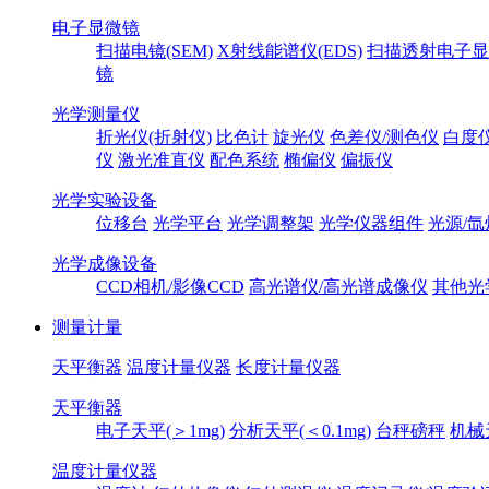
电子显微镜
扫描电镜(SEM)
X射线能谱仪(EDS)
扫描透射电子显
镜
光学测量仪
折光仪(折射仪)
比色计
旋光仪
色差仪/测色仪
白度
仪
激光准直仪
配色系统
椭偏仪
偏振仪
光学实验设备
位移台
光学平台
光学调整架
光学仪器组件
光源/氙
光学成像设备
CCD相机/影像CCD
高光谱仪/高光谱成像仪
其他光
测量计量
天平衡器
温度计量仪器
长度计量仪器
天平衡器
电子天平(＞1mg)
分析天平(＜0.1mg)
台秤磅秤
机械
温度计量仪器