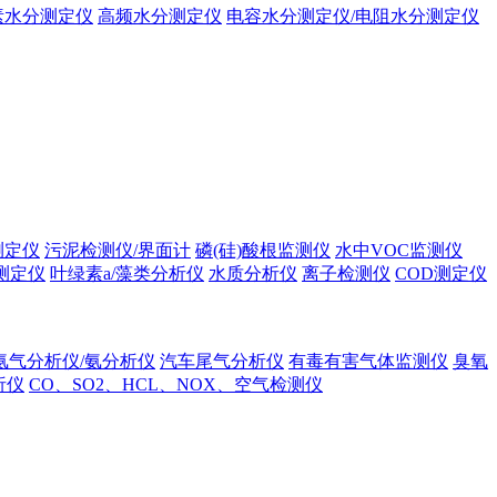
素水分测定仪
高频水分测定仪
电容水分测定仪/电阻水分测定仪
测定仪
污泥检测仪/界面计
磷(硅)酸根监测仪
水中VOC监测仪
测定仪
叶绿素a/藻类分析仪
水质分析仪
离子检测仪
COD测定仪
氨气分析仪/氨分析仪
汽车尾气分析仪
有毒有害气体监测仪
臭氧
析仪
CO、SO2、HCL、NOX、空气检测仪