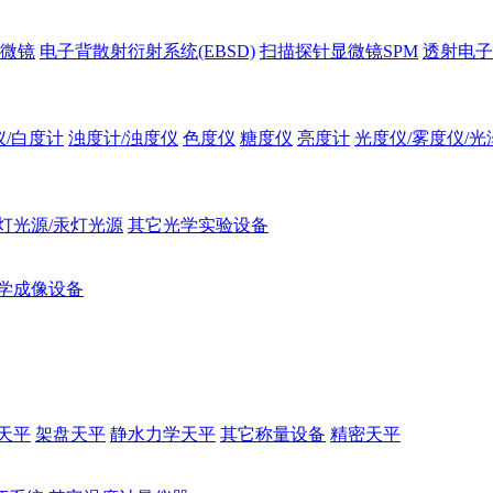
微镜
电子背散射衍射系统(EBSD)
扫描探针显微镜SPM
透射电子
仪/白度计
浊度计/浊度仪
色度仪
糖度仪
亮度计
光度仪/雾度仪/光
灯光源/汞灯光源
其它光学实验设备
学成像设备
天平
架盘天平
静水力学天平
其它称量设备
精密天平