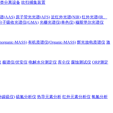
类分离设备
吹扫捕集装置
(AAS)
原子荧光光谱(AFS)
近红外光谱(NIR)
红外光谱(IR、
分子吸收光谱仪(GMA)
光栅光谱仪(单色仪)
穆斯堡尔光谱仪
rganic-MASS)
有机质谱仪(Organic-MASS)
辉光放电质谱仪
激
仪
极谱仪/伏安仪
电解水分测定仪
库仑仪
腐蚀测试仪
ORP测定
外碳硫仪)
硫氮分析仪
热导元素分析
红外元素分析仪
氧氮分析