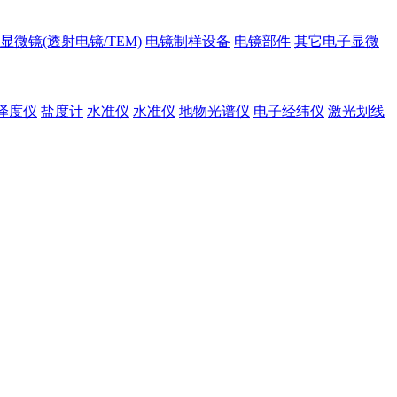
显微镜(透射电镜/TEM)
电镜制样设备
电镜部件
其它电子显微
泽度仪
盐度计
水准仪
水准仪
地物光谱仪
电子经纬仪
激光划线