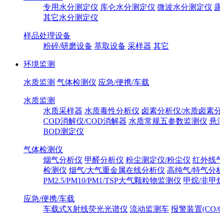
专用水分测定仪
库仑水分测定仪
微波水分测定仪
其它水分测定仪
样品处理设备
粉碎/研磨设备
萃取设备
采样器
其它
环境监测
水质监测
气体检测仪
应急/便携/车载
水质监测
水质采样器
水质毒性分析仪
卤素分析仪/水质卤素
COD消解仪/COD消解器
水质常规五参数监测仪
悬
BOD测定仪
气体检测仪
烟气分析仪
甲醛分析仪
粉尘测定仪/粉尘仪
红外线
检测仪
烟气/大气重金属在线分析仪
高纯气/特气分
PM2.5/PM10/PM1/TSP大气颗粒物监测仪
甲烷/非甲
应急/便携/车载
车载式X射线荧光光谱仪
流动监测车
报警装置(CO/C