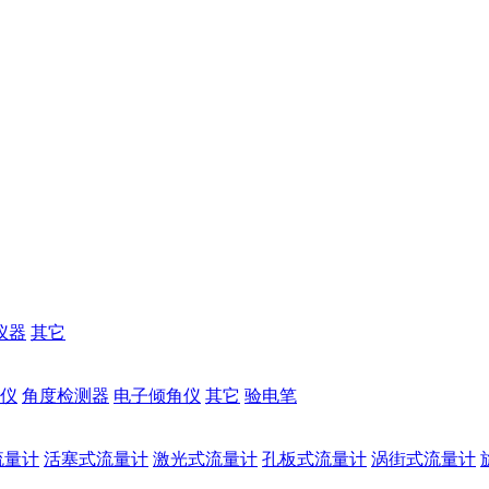
仪器
其它
仪
角度检测器
电子倾角仪
其它
验电笔
流量计
活塞式流量计
激光式流量计
孔板式流量计
涡街式流量计