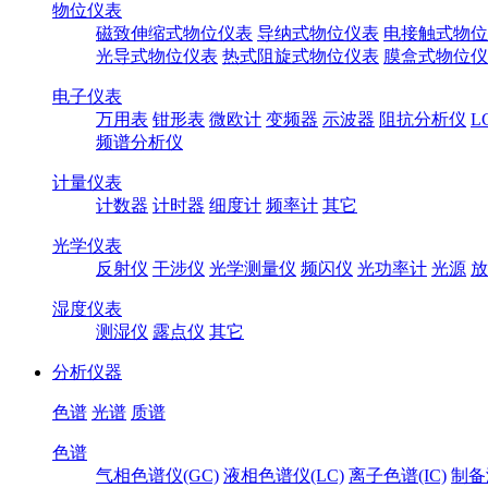
物位仪表
磁致伸缩式物位仪表
导纳式物位仪表
电接触式物位
光导式物位仪表
热式阻旋式物位仪表
膜盒式物位仪
电子仪表
万用表
钳形表
微欧计
变频器
示波器
阻抗分析仪
L
频谱分析仪
计量仪表
计数器
计时器
细度计
频率计
其它
光学仪表
反射仪
干涉仪
光学测量仪
频闪仪
光功率计
光源
放
湿度仪表
测湿仪
露点仪
其它
分析仪器
色谱
光谱
质谱
色谱
气相色谱仪(GC)
液相色谱仪(LC)
离子色谱(IC)
制备