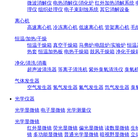
微波消解仪
电热消解仪/消化炉
红外加热消解系统
理仪
组织处理仪
电子束刻蚀系统
其它消解设备
离心机
高速离心机
冷冻离心机
低速离心机
管架离心机
毛
恒温/加热/干燥
恒温干燥箱
真空干燥箱
马弗炉/电阻炉/实验炉
恒温
热套
恒温加热板
电热干燥箱
鼓风干燥箱
净化干燥
净化/清洗/消毒
超声波清洗器
等离子清洗机
紫外臭氧清洗仪
臭氧
气体发生器
空气发生器
氢气发生器
氮气发生器
氘气发生器
臭
光学仪器
光学显微镜
电子显微镜
光学测量仪
光学显微镜
红外显微镜
荧光显微镜
偏光显微镜
读数显微镜
生
镜
多功能显微镜
普通光学显微镜
暗视野显微镜
立