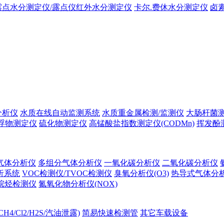
露点水分测定仪/露点仪红外水分测定仪
卡尔.费休水分测定仪
卤
分析仪
水质在线自动监测系统
水质重金属检测/监测仪
大肠杆菌
浮物测定仪
硫化物测定仪
高锰酸盐指数测定仪(CODMn)
挥发酚
气体分析仪
多组分气体分析仪
一氧化碳分析仪
二氧化碳分析仪
析系统
VOC检测仪/TVOC检测仪
臭氧分析仪(O3)
热导式气体分
烷烃检测仪
氮氧化物分析仪(NOX)
H4/Cl2/H2S/汽油泄露)
简易快速检测管
其它车载设备