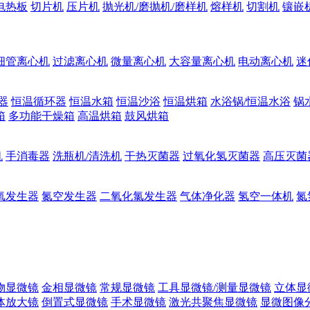
电热板
切片机
压片机
抛光机/磨抛机/磨样机
熔样机
切割机
镶嵌
细管离心机
过滤离心机
微量离心机
大容量离心机
电动离心机
迷
器
恒温循环器
恒温水箱
恒温沙浴
恒温烘箱
水浴锅/恒温水浴
锅
箱
多功能干燥箱
高温烘箱
鼓风烘箱
机
手消毒器
洗瓶机/清洗机
干热灭菌器
过氧化氢灭菌器
高压灭菌
氧发生器
氮空发生器
二氧化氯发生器
气体净化器
氢空一体机
氮
物显微镜
金相显微镜
常规显微镜
工具显微镜/测量显微镜
立体显
体放大镜
倒置式显微镜
手术显微镜
激光共聚焦显微镜
显微图像