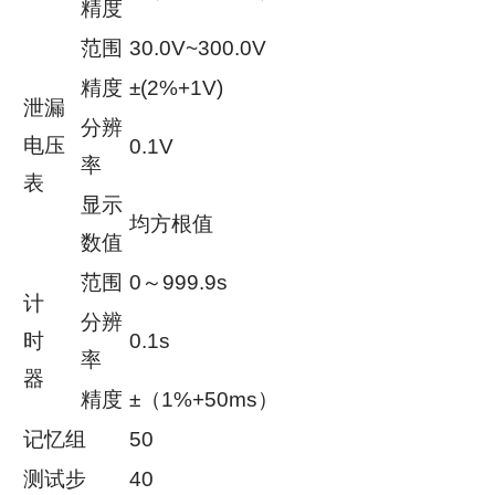
精度
范围
30.0V~300.0V
精度
±(2%+1V)
泄漏
分辨
电压
0.1V
率
表
显示
均方根值
数值
范围
0～999.9s
计
分辨
时
0.1s
率
器
精度
±（1%+50ms）
记忆组
50
测试步
40