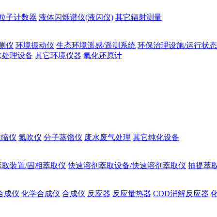
粒子计数器
液体闪烁谱仪(液闪仪)
其它辐射测量
测仪
环境振动仪
生态环境遥感/遥测系统
环保治理设施/运行状
水处理设备
其它环境仪器
氧化还原计
浓缩仪
氮吹仪
分子蒸馏仪
废水废气处理
其它纯化设备
萃取装置/固相萃取仪
快速溶剂萃取设备/快速溶剂萃取仪
抽提萃取
合成仪
化学合成仪
合成仪
反应器
反应量热器
COD消解反应器