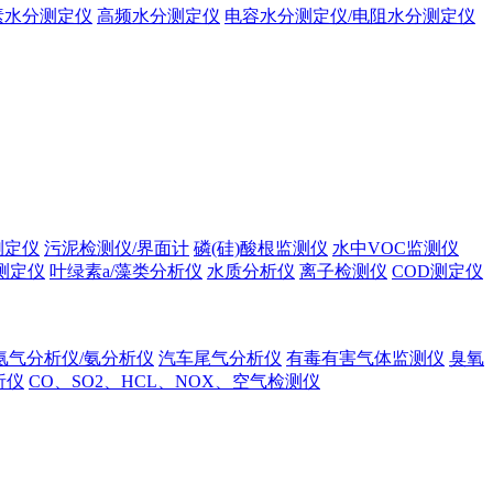
素水分测定仪
高频水分测定仪
电容水分测定仪/电阻水分测定仪
测定仪
污泥检测仪/界面计
磷(硅)酸根监测仪
水中VOC监测仪
测定仪
叶绿素a/藻类分析仪
水质分析仪
离子检测仪
COD测定仪
氨气分析仪/氨分析仪
汽车尾气分析仪
有毒有害气体监测仪
臭氧
析仪
CO、SO2、HCL、NOX、空气检测仪