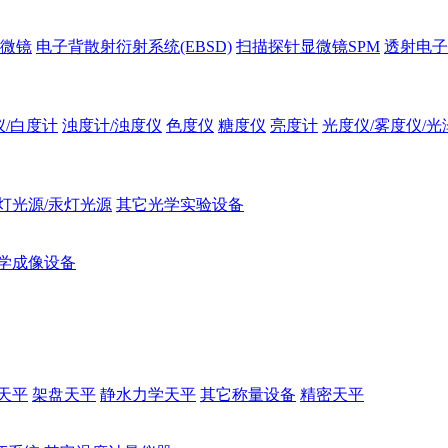
微镜
电子背散射衍射系统(EBSD)
扫描探针显微镜SPM
透射电子
仪/白度计
浊度计/浊度仪
色度仪
糖度仪
亮度计
光度仪/雾度仪/光
灯光源/汞灯光源
其它光学实验设备
学成像设备
天平
架盘天平
静水力学天平
其它称量设备
精密天平