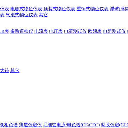
仪表
电容式物位仪表
顶装式物位仪表
重锤式物位仪表
浮球(浮
表
气泡式物位仪表
其它
CR表
多路巡检仪
电流表
电压表
电流测试仪
欧姆表
电阻测试仪
大镜
其它
液相色谱
薄层色谱仪
毛细管电泳/电色谱(CE/CEC)
凝胶色谱(GPC