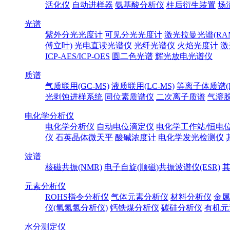
活化仪
自动进样器
氨基酸分析仪
柱后衍生装置
场
光谱
紫外分光光度计
可见分光光度计
激光拉曼光谱(RA
傅立叶)
光电直读光谱仪
光纤光谱仪
火焰光度计
激
ICP-AES/ICP-OES
圆二色光谱
辉光放电光谱仪
质谱
气质联用(GC-MS)
液质联用(LC-MS)
等离子体质谱(IC
光剥蚀进样系统
同位素质谱仪
二次离子质谱
气溶
电化学分析仪
电化学分析仪
自动电位滴定仪
电化学工作站/恒电
仪
石英晶体微天平
酸碱浓度计
电化学发光检测仪
波谱
核磁共振(NMR)
电子自旋(顺磁)共振波谱仪(ESR)
元素分析仪
ROHS指令分析仪
气体元素分析仪
材料分析仪
金属
仪(氧氮氢分析仪)
钙铁煤分析仪
碳硅分析仪
有机元
水分测定仪