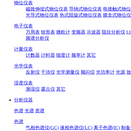
物位仪表
磁致伸缩式物位仪表
导纳式物位仪表
电接触式物位
光导式物位仪表
热式阻旋式物位仪表
膜盒式物位仪
电子仪表
万用表
钳形表
微欧计
变频器
示波器
阻抗分析仪
L
频谱分析仪
计量仪表
计数器
计时器
细度计
频率计
其它
光学仪表
反射仪
干涉仪
光学测量仪
频闪仪
光功率计
光源
放
湿度仪表
测湿仪
露点仪
其它
分析仪器
色谱
光谱
质谱
色谱
气相色谱仪(GC)
液相色谱仪(LC)
离子色谱(IC)
制备