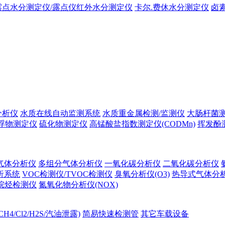
露点水分测定仪/露点仪红外水分测定仪
卡尔.费休水分测定仪
卤
分析仪
水质在线自动监测系统
水质重金属检测/监测仪
大肠杆菌
浮物测定仪
硫化物测定仪
高锰酸盐指数测定仪(CODMn)
挥发酚
气体分析仪
多组分气体分析仪
一氧化碳分析仪
二氧化碳分析仪
析系统
VOC检测仪/TVOC检测仪
臭氧分析仪(O3)
热导式气体分
烷烃检测仪
氮氧化物分析仪(NOX)
H4/Cl2/H2S/汽油泄露)
简易快速检测管
其它车载设备