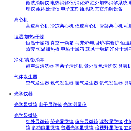
微波消解仪
电热消解仪/消化炉
红外加热消解系统
理仪
组织处理仪
电子束刻蚀系统
其它消解设备
离心机
高速离心机
冷冻离心机
低速离心机
管架离心机
毛
恒温/加热/干燥
恒温干燥箱
真空干燥箱
马弗炉/电阻炉/实验炉
恒温
热套
恒温加热板
电热干燥箱
鼓风干燥箱
净化干燥
净化/清洗/消毒
超声波清洗器
等离子清洗机
紫外臭氧清洗仪
臭氧
气体发生器
空气发生器
氢气发生器
氮气发生器
氘气发生器
臭
光学仪器
光学显微镜
电子显微镜
光学测量仪
光学显微镜
红外显微镜
荧光显微镜
偏光显微镜
读数显微镜
生
镜
多功能显微镜
普通光学显微镜
暗视野显微镜
立