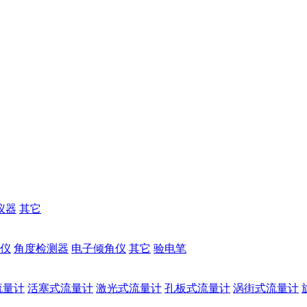
仪器
其它
仪
角度检测器
电子倾角仪
其它
验电笔
流量计
活塞式流量计
激光式流量计
孔板式流量计
涡街式流量计