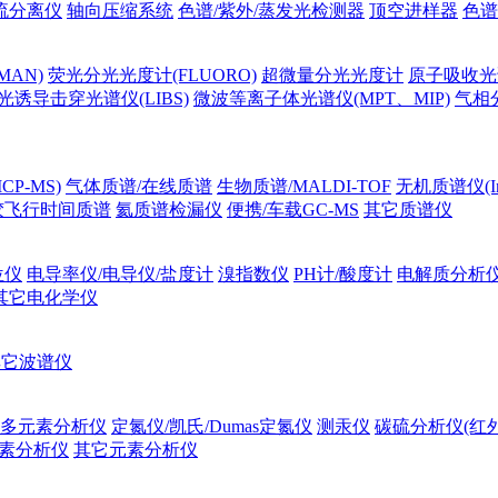
流分离仪
轴向压缩系统
色谱/紫外/蒸发光检测器
顶空进样器
色谱
MAN)
荧光分光光度计(FLUORO)
超微量分光光度计
原子吸收光谱
光诱导击穿光谱仪(LIBS)
微波等离子体光谱仪(MPT、MIP)
气相
P-MS)
气体质谱/在线质谱
生物质谱/MALDI-TOF
无机质谱仪(Ino
胶飞行时间质谱
氦质谱检漏仪
便携/车载GC-MS
其它质谱仪
位仪
电导率仪/电导仪/盐度计
溴指数仪
PH计/酸度计
电解质分析
其它电化学仪
其它波谱仪
多元素分析仪
定氮仪/凯氏/Dumas定氮仪
测汞仪
碳硫分析仪(红
素分析仪
其它元素分析仪