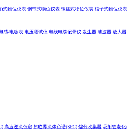
筒)式物位仪表
钢带式物位仪表
钢丝式物位仪表
核子式物位仪表
电感/电容表
电压测试仪
电线电缆记录仪
发生器
滤波器
放大器
)
高速逆流色谱
超临界流体色谱(SFC)
馏分收集器
吸附管老化/