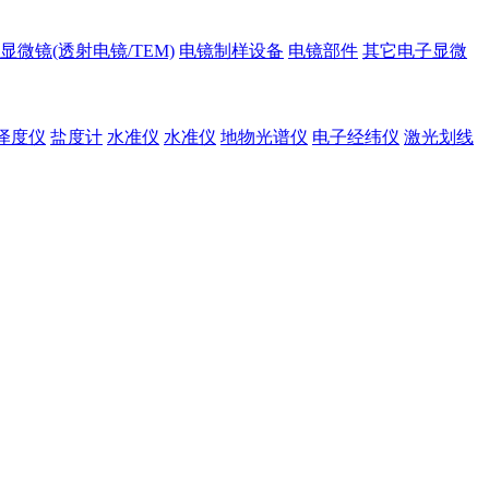
显微镜(透射电镜/TEM)
电镜制样设备
电镜部件
其它电子显微
泽度仪
盐度计
水准仪
水准仪
地物光谱仪
电子经纬仪
激光划线