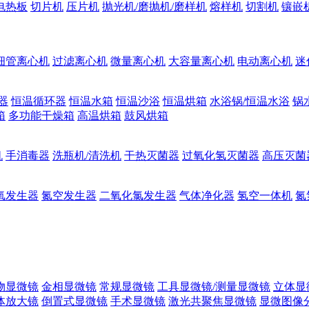
电热板
切片机
压片机
抛光机/磨抛机/磨样机
熔样机
切割机
镶嵌
细管离心机
过滤离心机
微量离心机
大容量离心机
电动离心机
迷
器
恒温循环器
恒温水箱
恒温沙浴
恒温烘箱
水浴锅/恒温水浴
锅
箱
多功能干燥箱
高温烘箱
鼓风烘箱
机
手消毒器
洗瓶机/清洗机
干热灭菌器
过氧化氢灭菌器
高压灭菌
氧发生器
氮空发生器
二氧化氯发生器
气体净化器
氢空一体机
氮
物显微镜
金相显微镜
常规显微镜
工具显微镜/测量显微镜
立体显
体放大镜
倒置式显微镜
手术显微镜
激光共聚焦显微镜
显微图像