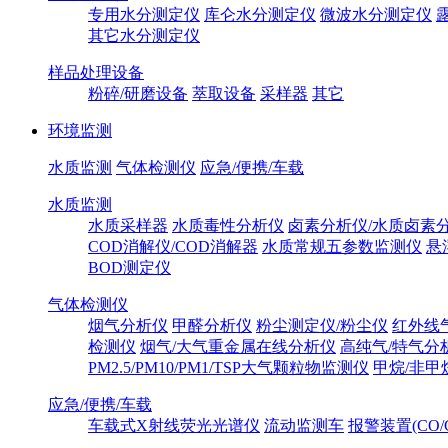
专用水分测定仪
库仑水分测定仪
微波水分测定仪
其它水分测定仪
样品处理设备
粉碎/研磨设备
萃取设备
采样器
其它
环境监测
水质监测
气体检测仪
应急/便携/车载
水质监测
水质采样器
水质毒性分析仪
卤素分析仪/水质卤素
COD消解仪/COD消解器
水质常规五参数监测仪
悬
BOD测定仪
气体检测仪
烟气分析仪
甲醛分析仪
粉尘测定仪/粉尘仪
红外线
检测仪
烟气/大气重金属在线分析仪
高纯气/特气分
PM2.5/PM10/PM1/TSP大气颗粒物监测仪
甲烷/非甲
应急/便携/车载
车载式X射线荧光光谱仪
流动监测车
报警装置(CO/C