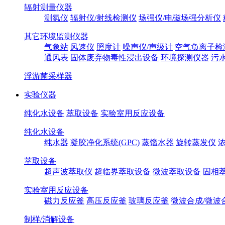
辐射测量仪器
测氡仪
辐射仪/射线检测仪
场强仪/电磁场强分析仪
其它环境监测仪器
气象站
风速仪
照度计
噪声仪/声级计
空气负离子检
通风表
固体废弃物毒性浸出设备
环境探测仪器
污
浮游菌采样器
实验仪器
纯化水设备
萃取设备
实验室用反应设备
纯化水设备
纯水器
凝胶净化系统(GPC)
蒸馏水器
旋转蒸发仪
萃取设备
超声波萃取仪
超临界萃取设备
微波萃取设备
固相
实验室用反应设备
磁力反应釜
高压反应釜
玻璃反应釜
微波合成/微波
制样/消解设备