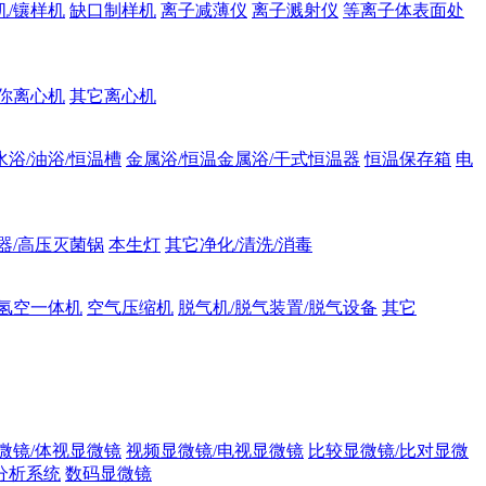
机/镶样机
缺口制样机
离子减薄仪
离子溅射仪
等离子体表面处
你离心机
其它离心机
水浴/油浴/恒温槽
金属浴/恒温金属浴/干式恒温器
恒温保存箱
电
器/高压灭菌锅
本生灯
其它净化/清洗/消毒
氢空一体机
空气压缩机
脱气机/脱气装置/脱气设备
其它
微镜/体视显微镜
视频显微镜/电视显微镜
比较显微镜/比对显微
分析系统
数码显微镜