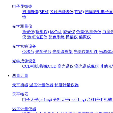
电子显微镜
扫描电镜(SEM)
X射线能谱仪(EDS)
扫描透射电子显
镜
光学测量仪
折光仪(折射仪)
比色计
旋光仪
色差仪/测色仪
白度
仪
激光准直仪
配色系统
椭偏仪
偏振仪
光学实验设备
位移台
光学平台
光学调整架
光学仪器组件
光源/氙
光学成像设备
CCD相机/影像CCD
高光谱仪/高光谱成像仪
其他光
测量计量
天平衡器
温度计量仪器
长度计量仪器
天平衡器
电子天平(＞1mg)
分析天平(＜0.1mg)
台秤磅秤
机械
温度计量仪器