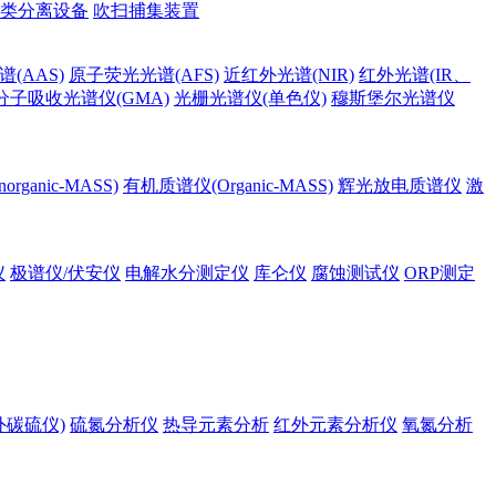
类分离设备
吹扫捕集装置
(AAS)
原子荧光光谱(AFS)
近红外光谱(NIR)
红外光谱(IR、
分子吸收光谱仪(GMA)
光栅光谱仪(单色仪)
穆斯堡尔光谱仪
rganic-MASS)
有机质谱仪(Organic-MASS)
辉光放电质谱仪
激
仪
极谱仪/伏安仪
电解水分测定仪
库仑仪
腐蚀测试仪
ORP测定
外碳硫仪)
硫氮分析仪
热导元素分析
红外元素分析仪
氧氮分析