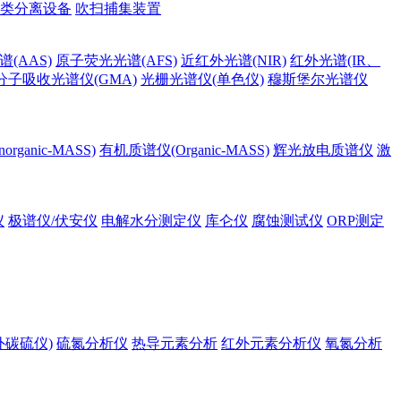
类分离设备
吹扫捕集装置
(AAS)
原子荧光光谱(AFS)
近红外光谱(NIR)
红外光谱(IR、
分子吸收光谱仪(GMA)
光栅光谱仪(单色仪)
穆斯堡尔光谱仪
rganic-MASS)
有机质谱仪(Organic-MASS)
辉光放电质谱仪
激
仪
极谱仪/伏安仪
电解水分测定仪
库仑仪
腐蚀测试仪
ORP测定
外碳硫仪)
硫氮分析仪
热导元素分析
红外元素分析仪
氧氮分析