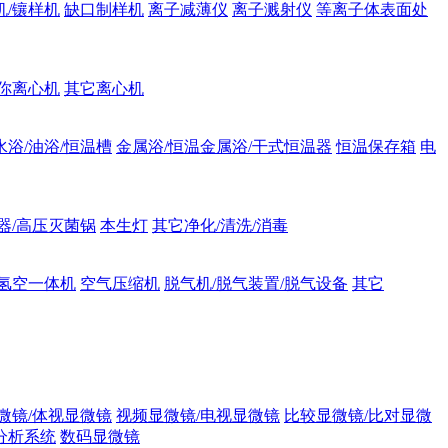
机/镶样机
缺口制样机
离子减薄仪
离子溅射仪
等离子体表面处
你离心机
其它离心机
水浴/油浴/恒温槽
金属浴/恒温金属浴/干式恒温器
恒温保存箱
电
器/高压灭菌锅
本生灯
其它净化/清洗/消毒
氢空一体机
空气压缩机
脱气机/脱气装置/脱气设备
其它
微镜/体视显微镜
视频显微镜/电视显微镜
比较显微镜/比对显微
分析系统
数码显微镜