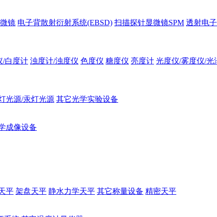
微镜
电子背散射衍射系统(EBSD)
扫描探针显微镜SPM
透射电子
仪/白度计
浊度计/浊度仪
色度仪
糖度仪
亮度计
光度仪/雾度仪/光
灯光源/汞灯光源
其它光学实验设备
学成像设备
天平
架盘天平
静水力学天平
其它称量设备
精密天平