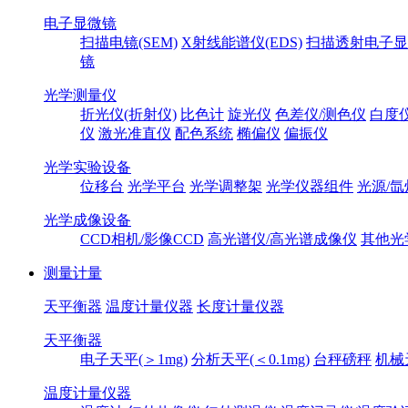
电子显微镜
扫描电镜(SEM)
X射线能谱仪(EDS)
扫描透射电子显
镜
光学测量仪
折光仪(折射仪)
比色计
旋光仪
色差仪/测色仪
白度
仪
激光准直仪
配色系统
椭偏仪
偏振仪
光学实验设备
位移台
光学平台
光学调整架
光学仪器组件
光源/氙
光学成像设备
CCD相机/影像CCD
高光谱仪/高光谱成像仪
其他光
测量计量
天平衡器
温度计量仪器
长度计量仪器
天平衡器
电子天平(＞1mg)
分析天平(＜0.1mg)
台秤磅秤
机械
温度计量仪器