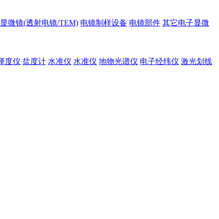
显微镜(透射电镜/TEM)
电镜制样设备
电镜部件
其它电子显微
泽度仪
盐度计
水准仪
水准仪
地物光谱仪
电子经纬仪
激光划线