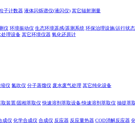
粒子计数器
液体闪烁谱仪(液闪仪)
其它辐射测量
测仪
环境振动仪
生态环境遥感/遥测系统
环保治理设施/运行状
水处理设备
其它环境仪器
氧化还原计
浓缩仪
氮吹仪
分子蒸馏仪
废水废气处理
其它纯化设备
萃取装置/固相萃取仪
快速溶剂萃取设备/快速溶剂萃取仪
抽提萃取
合成仪
化学合成仪
合成仪
反应器
反应量热器
COD消解反应器