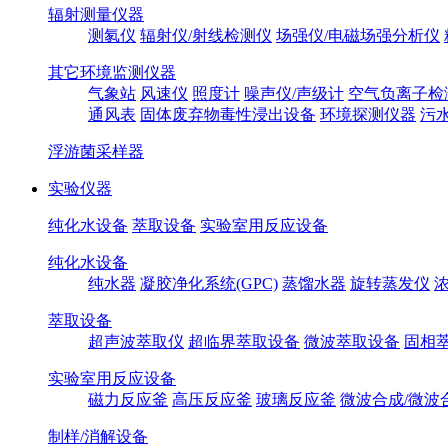
辐射测量仪器
测氡仪
辐射仪/射线检测仪
场强仪/电磁场强分析仪
其它环境监测仪器
气象站
风速仪
照度计
噪声仪/声级计
空气负离子检
通风表
固体废弃物毒性浸出设备
环境探测仪器
污
浮游菌采样器
实验仪器
纯化水设备
萃取设备
实验室用反应设备
纯化水设备
纯水器
凝胶净化系统(GPC)
蒸馏水器
旋转蒸发仪
萃取设备
超声波萃取仪
超临界萃取设备
微波萃取设备
固相
实验室用反应设备
磁力反应釜
高压反应釜
玻璃反应釜
微波合成/微波
制样/消解设备