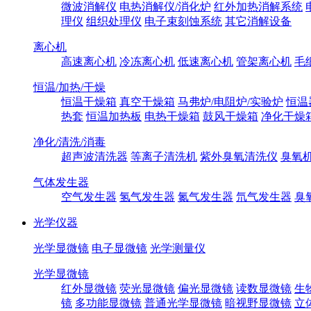
微波消解仪
电热消解仪/消化炉
红外加热消解系统
理仪
组织处理仪
电子束刻蚀系统
其它消解设备
离心机
高速离心机
冷冻离心机
低速离心机
管架离心机
毛
恒温/加热/干燥
恒温干燥箱
真空干燥箱
马弗炉/电阻炉/实验炉
恒温
热套
恒温加热板
电热干燥箱
鼓风干燥箱
净化干燥
净化/清洗/消毒
超声波清洗器
等离子清洗机
紫外臭氧清洗仪
臭氧
气体发生器
空气发生器
氢气发生器
氮气发生器
氘气发生器
臭
光学仪器
光学显微镜
电子显微镜
光学测量仪
光学显微镜
红外显微镜
荧光显微镜
偏光显微镜
读数显微镜
生
镜
多功能显微镜
普通光学显微镜
暗视野显微镜
立