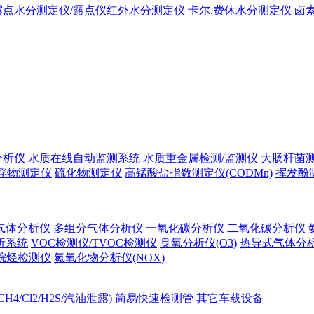
露点水分测定仪/露点仪红外水分测定仪
卡尔.费休水分测定仪
卤
分析仪
水质在线自动监测系统
水质重金属检测/监测仪
大肠杆菌
浮物测定仪
硫化物测定仪
高锰酸盐指数测定仪(CODMn)
挥发酚
气体分析仪
多组分气体分析仪
一氧化碳分析仪
二氧化碳分析仪
析系统
VOC检测仪/TVOC检测仪
臭氧分析仪(O3)
热导式气体分
烷烃检测仪
氮氧化物分析仪(NOX)
H4/Cl2/H2S/汽油泄露)
简易快速检测管
其它车载设备