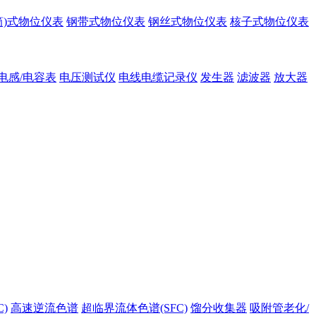
筒)式物位仪表
钢带式物位仪表
钢丝式物位仪表
核子式物位仪表
电感/电容表
电压测试仪
电线电缆记录仪
发生器
滤波器
放大器
)
高速逆流色谱
超临界流体色谱(SFC)
馏分收集器
吸附管老化/