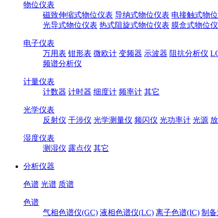
物位仪表
磁致伸缩式物位仪表
导纳式物位仪表
电接触式物位
光导式物位仪表
热式阻旋式物位仪表
膜盒式物位仪
电子仪表
万用表
钳形表
微欧计
变频器
示波器
阻抗分析仪
L
频谱分析仪
计量仪表
计数器
计时器
细度计
频率计
其它
光学仪表
反射仪
干涉仪
光学测量仪
频闪仪
光功率计
光源
放
湿度仪表
测湿仪
露点仪
其它
分析仪器
色谱
光谱
质谱
色谱
气相色谱仪(GC)
液相色谱仪(LC)
离子色谱(IC)
制备