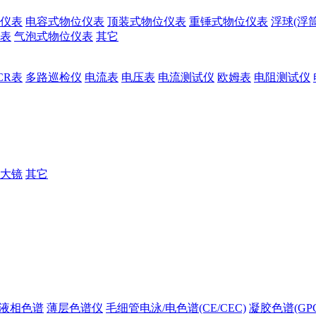
仪表
电容式物位仪表
顶装式物位仪表
重锤式物位仪表
浮球(浮
表
气泡式物位仪表
其它
CR表
多路巡检仪
电流表
电压表
电流测试仪
欧姆表
电阻测试仪
大镜
其它
液相色谱
薄层色谱仪
毛细管电泳/电色谱(CE/CEC)
凝胶色谱(GPC