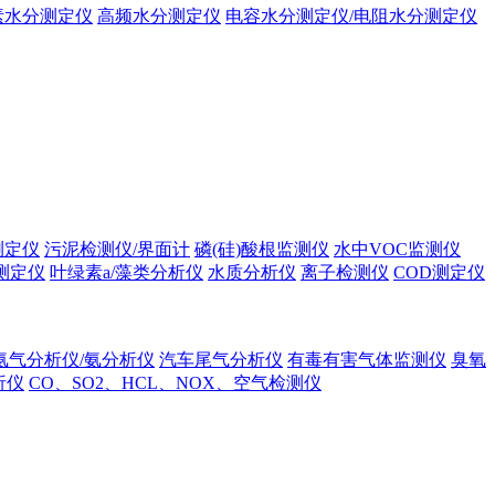
素水分测定仪
高频水分测定仪
电容水分测定仪/电阻水分测定仪
测定仪
污泥检测仪/界面计
磷(硅)酸根监测仪
水中VOC监测仪
测定仪
叶绿素a/藻类分析仪
水质分析仪
离子检测仪
COD测定仪
氨气分析仪/氨分析仪
汽车尾气分析仪
有毒有害气体监测仪
臭氧
析仪
CO、SO2、HCL、NOX、空气检测仪