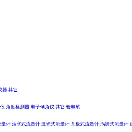
仪器
其它
仪
角度检测器
电子倾角仪
其它
验电笔
流量计
活塞式流量计
激光式流量计
孔板式流量计
涡街式流量计