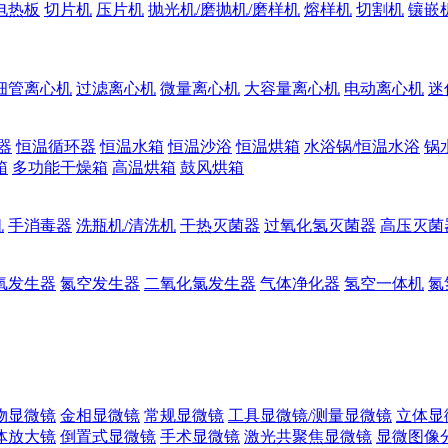
电热板
切片机
压片机
抛光机/磨抛机/磨样机
熔样机
切割机
镶嵌
细管离心机
过滤离心机
微量离心机
大容量离心机
电动离心机
迷
器
恒温循环器
恒温水箱
恒温沙浴
恒温烘箱
水浴锅/恒温水浴
锅
箱
多功能干燥箱
高温烘箱
鼓风烘箱
机
手消毒器
洗瓶机/清洗机
干热灭菌器
过氧化氢灭菌器
高压灭菌
氧发生器
氮空发生器
二氧化氯发生器
气体净化器
氢空一体机
氮
物显微镜
金相显微镜
常规显微镜
工具显微镜/测量显微镜
立体显
体放大镜
倒置式显微镜
手术显微镜
激光共聚焦显微镜
显微图像