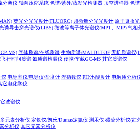
流分离仪
轴向压缩系统
色谱/紫外/蒸发光检测器
顶空进样器
色谱
MAN)
荧光分光光度计(FLUORO)
超微量分光光度计
原子吸收光谱
光诱导击穿光谱仪(LIBS)
微波等离子体光谱仪(MPT、MIP)
气相
P-MS)
气体质谱/在线质谱
生物质谱/MALDI-TOF
无机质谱仪(Ino
胶飞行时间质谱
氦质谱检漏仪
便携/车载GC-MS
其它质谱仪
位仪
电导率仪/电导仪/盐度计
溴指数仪
PH计/酸度计
电解质分析
其它电化学仪
其它波谱仪
多元素分析仪
定氮仪/凯氏/Dumas定氮仪
测汞仪
碳硫分析仪(红
素分析仪
其它元素分析仪