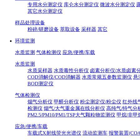
专用水分测定仪
库仑水分测定仪
微波水分测定仪
其它水分测定仪
样品处理设备
粉碎/研磨设备
萃取设备
采样器
其它
环境监测
水质监测
气体检测仪
应急/便携/车载
水质监测
水质采样器
水质毒性分析仪
卤素分析仪/水质卤素
COD消解仪/COD消解器
水质常规五参数监测仪
悬
BOD测定仪
气体检测仪
烟气分析仪
甲醛分析仪
粉尘测定仪/粉尘仪
红外线
检测仪
烟气/大气重金属在线分析仪
高纯气/特气分
PM2.5/PM10/PM1/TSP大气颗粒物监测仪
甲烷/非甲
应急/便携/车载
车载式X射线荧光光谱仪
流动监测车
报警装置(CO/C