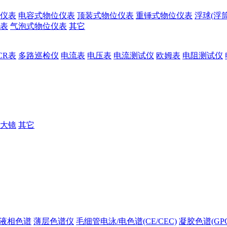
仪表
电容式物位仪表
顶装式物位仪表
重锤式物位仪表
浮球(浮
表
气泡式物位仪表
其它
CR表
多路巡检仪
电流表
电压表
电流测试仪
欧姆表
电阻测试仪
大镜
其它
液相色谱
薄层色谱仪
毛细管电泳/电色谱(CE/CEC)
凝胶色谱(GPC