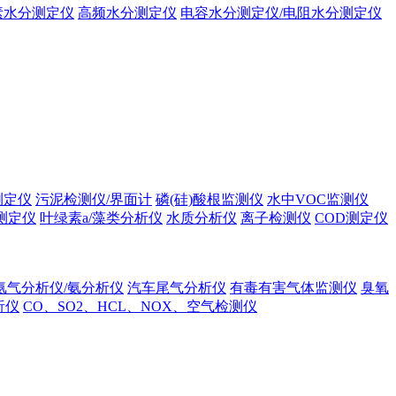
素水分测定仪
高频水分测定仪
电容水分测定仪/电阻水分测定仪
测定仪
污泥检测仪/界面计
磷(硅)酸根监测仪
水中VOC监测仪
测定仪
叶绿素a/藻类分析仪
水质分析仪
离子检测仪
COD测定仪
氨气分析仪/氨分析仪
汽车尾气分析仪
有毒有害气体监测仪
臭氧
析仪
CO、SO2、HCL、NOX、空气检测仪