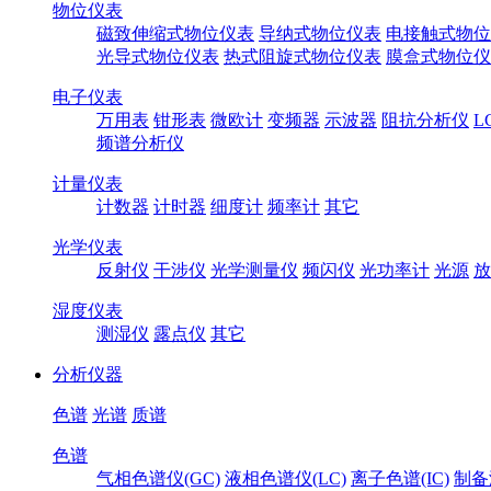
物位仪表
磁致伸缩式物位仪表
导纳式物位仪表
电接触式物位
光导式物位仪表
热式阻旋式物位仪表
膜盒式物位仪
电子仪表
万用表
钳形表
微欧计
变频器
示波器
阻抗分析仪
L
频谱分析仪
计量仪表
计数器
计时器
细度计
频率计
其它
光学仪表
反射仪
干涉仪
光学测量仪
频闪仪
光功率计
光源
放
湿度仪表
测湿仪
露点仪
其它
分析仪器
色谱
光谱
质谱
色谱
气相色谱仪(GC)
液相色谱仪(LC)
离子色谱(IC)
制备