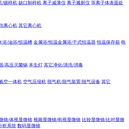
机/镶样机
缺口制样机
离子减薄仪
离子溅射仪
等离子体表面处
你离心机
其它离心机
水浴/油浴/恒温槽
金属浴/恒温金属浴/干式恒温器
恒温保存箱
电
器/高压灭菌锅
本生灯
其它净化/清洗/消毒
氢空一体机
空气压缩机
脱气机/脱气装置/脱气设备
其它
微镜/体视显微镜
视频显微镜/电视显微镜
比较显微镜/比对显微
分析系统
数码显微镜