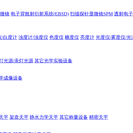
微镜
电子背散射衍射系统(EBSD)
扫描探针显微镜SPM
透射电子
仪/白度计
浊度计/浊度仪
色度仪
糖度仪
亮度计
光度仪/雾度仪/光
灯光源/汞灯光源
其它光学实验设备
学成像设备
天平
架盘天平
静水力学天平
其它称量设备
精密天平