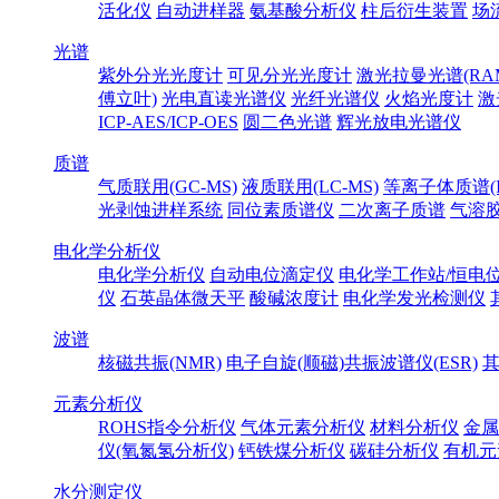
活化仪
自动进样器
氨基酸分析仪
柱后衍生装置
场
光谱
紫外分光光度计
可见分光光度计
激光拉曼光谱(RA
傅立叶)
光电直读光谱仪
光纤光谱仪
火焰光度计
激
ICP-AES/ICP-OES
圆二色光谱
辉光放电光谱仪
质谱
气质联用(GC-MS)
液质联用(LC-MS)
等离子体质谱(IC
光剥蚀进样系统
同位素质谱仪
二次离子质谱
气溶
电化学分析仪
电化学分析仪
自动电位滴定仪
电化学工作站/恒电
仪
石英晶体微天平
酸碱浓度计
电化学发光检测仪
波谱
核磁共振(NMR)
电子自旋(顺磁)共振波谱仪(ESR)
元素分析仪
ROHS指令分析仪
气体元素分析仪
材料分析仪
金属
仪(氧氮氢分析仪)
钙铁煤分析仪
碳硅分析仪
有机元
水分测定仪