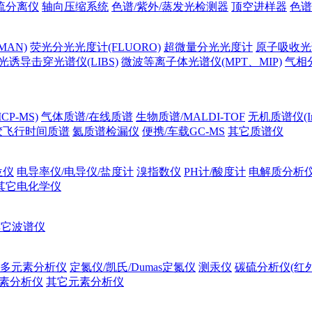
流分离仪
轴向压缩系统
色谱/紫外/蒸发光检测器
顶空进样器
色谱
MAN)
荧光分光光度计(FLUORO)
超微量分光光度计
原子吸收光谱
光诱导击穿光谱仪(LIBS)
微波等离子体光谱仪(MPT、MIP)
气相
P-MS)
气体质谱/在线质谱
生物质谱/MALDI-TOF
无机质谱仪(Ino
胶飞行时间质谱
氦质谱检漏仪
便携/车载GC-MS
其它质谱仪
位仪
电导率仪/电导仪/盐度计
溴指数仪
PH计/酸度计
电解质分析
其它电化学仪
其它波谱仪
多元素分析仪
定氮仪/凯氏/Dumas定氮仪
测汞仪
碳硫分析仪(红
素分析仪
其它元素分析仪