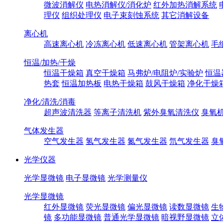
微波消解仪
电热消解仪/消化炉
红外加热消解系统
理仪
组织处理仪
电子束刻蚀系统
其它消解设备
离心机
高速离心机
冷冻离心机
低速离心机
管架离心机
毛
恒温/加热/干燥
恒温干燥箱
真空干燥箱
马弗炉/电阻炉/实验炉
恒温
热套
恒温加热板
电热干燥箱
鼓风干燥箱
净化干燥
净化/清洗/消毒
超声波清洗器
等离子清洗机
紫外臭氧清洗仪
臭氧
气体发生器
空气发生器
氢气发生器
氮气发生器
氘气发生器
臭
光学仪器
光学显微镜
电子显微镜
光学测量仪
光学显微镜
红外显微镜
荧光显微镜
偏光显微镜
读数显微镜
生
镜
多功能显微镜
普通光学显微镜
暗视野显微镜
立