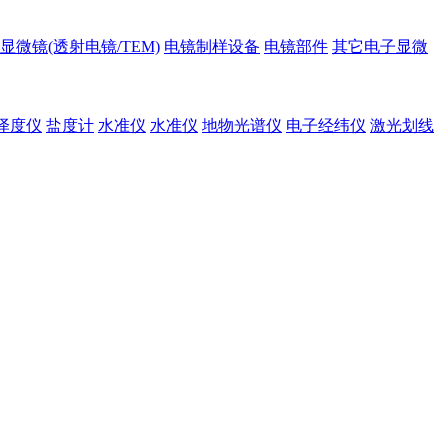
显微镜(透射电镜/TEM)
电镜制样设备
电镜部件
其它电子显微
泽度仪
盐度计
水准仪
水准仪
地物光谱仪
电子经纬仪
激光划线