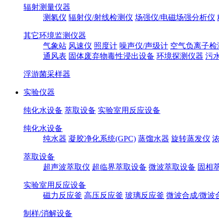
辐射测量仪器
测氡仪
辐射仪/射线检测仪
场强仪/电磁场强分析仪
其它环境监测仪器
气象站
风速仪
照度计
噪声仪/声级计
空气负离子检
通风表
固体废弃物毒性浸出设备
环境探测仪器
污
浮游菌采样器
实验仪器
纯化水设备
萃取设备
实验室用反应设备
纯化水设备
纯水器
凝胶净化系统(GPC)
蒸馏水器
旋转蒸发仪
萃取设备
超声波萃取仪
超临界萃取设备
微波萃取设备
固相
实验室用反应设备
磁力反应釜
高压反应釜
玻璃反应釜
微波合成/微波
制样/消解设备