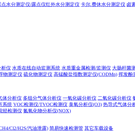
露点水分测定仪/露点仪红外水分测定仪
卡尔.费休水分测定仪
卤
分析仪
水质在线自动监测系统
水质重金属检测/监测仪
大肠杆菌
浮物测定仪
硫化物测定仪
高锰酸盐指数测定仪(CODMn)
挥发酚
气体分析仪
多组分气体分析仪
一氧化碳分析仪
二氧化碳分析仪
析系统
VOC检测仪/TVOC检测仪
臭氧分析仪(O3)
热导式气体分
烷烃检测仪
氮氧化物分析仪(NOX)
H4/Cl2/H2S/汽油泄露)
简易快速检测管
其它车载设备