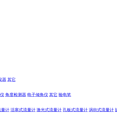
仪器
其它
仪
角度检测器
电子倾角仪
其它
验电笔
流量计
活塞式流量计
激光式流量计
孔板式流量计
涡街式流量计