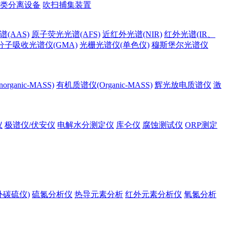
类分离设备
吹扫捕集装置
(AAS)
原子荧光光谱(AFS)
近红外光谱(NIR)
红外光谱(IR、
分子吸收光谱仪(GMA)
光栅光谱仪(单色仪)
穆斯堡尔光谱仪
rganic-MASS)
有机质谱仪(Organic-MASS)
辉光放电质谱仪
激
仪
极谱仪/伏安仪
电解水分测定仪
库仑仪
腐蚀测试仪
ORP测定
外碳硫仪)
硫氮分析仪
热导元素分析
红外元素分析仪
氧氮分析