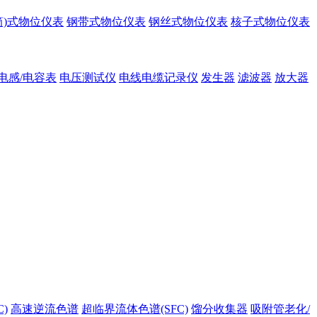
筒)式物位仪表
钢带式物位仪表
钢丝式物位仪表
核子式物位仪表
电感/电容表
电压测试仪
电线电缆记录仪
发生器
滤波器
放大器
)
高速逆流色谱
超临界流体色谱(SFC)
馏分收集器
吸附管老化/