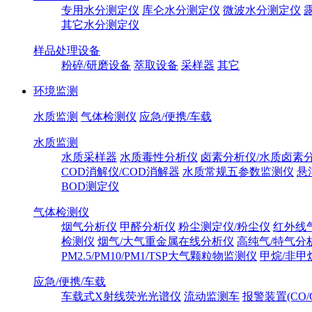
专用水分测定仪
库仑水分测定仪
微波水分测定仪
其它水分测定仪
样品处理设备
粉碎/研磨设备
萃取设备
采样器
其它
环境监测
水质监测
气体检测仪
应急/便携/车载
水质监测
水质采样器
水质毒性分析仪
卤素分析仪/水质卤素
COD消解仪/COD消解器
水质常规五参数监测仪
悬
BOD测定仪
气体检测仪
烟气分析仪
甲醛分析仪
粉尘测定仪/粉尘仪
红外线
检测仪
烟气/大气重金属在线分析仪
高纯气/特气分
PM2.5/PM10/PM1/TSP大气颗粒物监测仪
甲烷/非甲
应急/便携/车载
车载式X射线荧光光谱仪
流动监测车
报警装置(CO/C