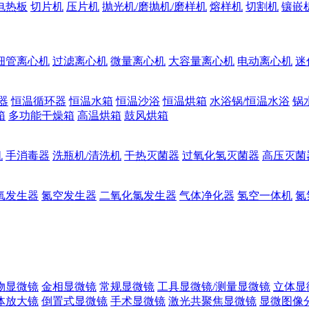
电热板
切片机
压片机
抛光机/磨抛机/磨样机
熔样机
切割机
镶嵌
细管离心机
过滤离心机
微量离心机
大容量离心机
电动离心机
迷
器
恒温循环器
恒温水箱
恒温沙浴
恒温烘箱
水浴锅/恒温水浴
锅
箱
多功能干燥箱
高温烘箱
鼓风烘箱
机
手消毒器
洗瓶机/清洗机
干热灭菌器
过氧化氢灭菌器
高压灭菌
氧发生器
氮空发生器
二氧化氯发生器
气体净化器
氢空一体机
氮
物显微镜
金相显微镜
常规显微镜
工具显微镜/测量显微镜
立体显
体放大镜
倒置式显微镜
手术显微镜
激光共聚焦显微镜
显微图像