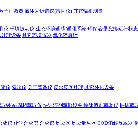
粒子计数器
液体闪烁谱仪(液闪仪)
其它辐射测量
测仪
环境振动仪
生态环境遥感/遥测系统
环保治理设施/运行状
水处理设备
其它环境仪器
氧化还原计
浓缩仪
氮吹仪
分子蒸馏仪
废水废气处理
其它纯化设备
萃取装置/固相萃取仪
快速溶剂萃取设备/快速溶剂萃取仪
抽提萃取
合成仪
化学合成仪
合成仪
反应器
反应量热器
COD消解反应器