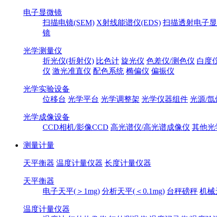
电子显微镜
扫描电镜(SEM)
X射线能谱仪(EDS)
扫描透射电子显
镜
光学测量仪
折光仪(折射仪)
比色计
旋光仪
色差仪/测色仪
白度
仪
激光准直仪
配色系统
椭偏仪
偏振仪
光学实验设备
位移台
光学平台
光学调整架
光学仪器组件
光源/氙
光学成像设备
CCD相机/影像CCD
高光谱仪/高光谱成像仪
其他光
测量计量
天平衡器
温度计量仪器
长度计量仪器
天平衡器
电子天平(＞1mg)
分析天平(＜0.1mg)
台秤磅秤
机械
温度计量仪器